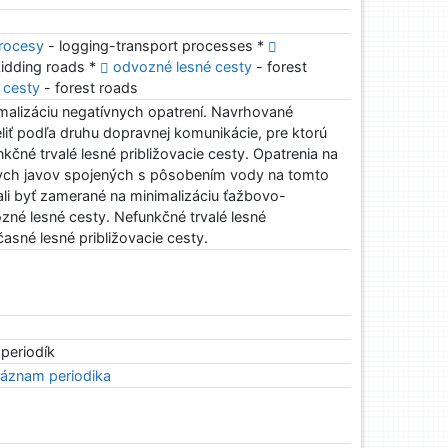
rocesy
- logging-transport processes *
idding roads *
odvozné lesné cesty
- forest
 cesty
- forest roads
malizáciu negatívnych opatrení. Navrhované
iť podľa druhu dopravnej komunikácie, pre ktorú
nkčné trvalé lesné približovacie cesty. Opatrenia na
nych javov spojených s pôsobením vody na tomto
li byť zamerané na minimalizáciu ťažbovo-
zné lesné cesty. Nefunkčné trvalé lesné
časné lesné približovacie cesty.
 periodík
áznam periodika