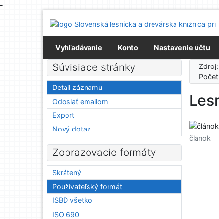
-
Prejsť na obsah
Prejsť na menu
Prehlásenie o webovej prístupnosti
Vyhľadávanie
Konto
Nastavenie účtu
Súvisiace stránky
Zdroj
Počet
Detail záznamu
Lesn
Odoslať emailom
Export
Nový dotaz
článok
Zobrazovacie formáty
Skrátený
Použivateľský formát
ISBD všetko
ISO 690