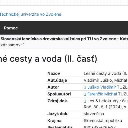
Pomoc
:
Slovenská lesnícka a drevárska knižnica pri TU vo Zvolene - K
 záznamov: 1
é cesty a voda (II. časť)
Názov
Lesné cesty a voda (II.
Aut.údaje
Vladimír Juško, Michal
Autor
Juško Vladimír
TUZLFL
Spoluautori
Ferenčík Michal
TUZLF
Zdroj.dok.
Les & Letokruhy : ča
Roč. 80, č. 1 (2024), s
Jazyk dok.
slovenčina
Krajina
Slovenská republika
Systematika
630*32+630*37