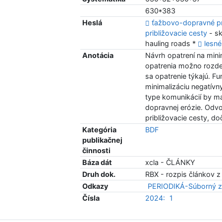
630*383
Heslá
ťažbovo-dopravné p
približovacie cesty
- sk
hauling roads *
lesné
Anotácia
Návrh opatrení na mini
opatrenia možno rozdel
sa opatrenie týkajú. Fu
minimalizáciu negatív
type komunikácií by ma
dopravnej erózie. Odvo
približovacie cesty, do
Kategória
BDF
publikačnej
činnosti
Báza dát
xcla - ČLÁNKY
Druh dok.
RBX - rozpis článkov z
Odkazy
PERIODIKÁ-Súborný z
Čísla
2024:
1