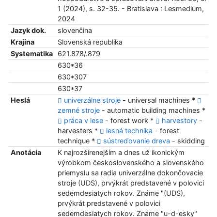
1 (2024), s. 32-35. - Bratislava : Lesmedium,
2024
Jazyk dok.
slovenčina
Krajina
Slovenská republika
Systematika
621.878/.879
630*36
630*307
630*37
Heslá
univerzálne stroje
- universal machines *
zemné stroje
- automatic building machines *
práca v lese
- forest work *
harvestory
-
harvesters *
lesná technika
- forest
technique *
sústreďovanie dreva
- skidding
Anotácia
K najrozšírenejším a dnes už ikonickým
výrobkom československého a slovenského
priemyslu sa radia univerzálne dokončovacie
stroje (UDS), prvýkrát predstavené v polovici
sedemdesiatych rokov. Známe "(UDS),
prvýkrát predstavené v polovici
sedemdesiatych rokov. Známe "u-d-esky"