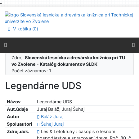
-
Prejsť na obsah
Prejsť na menu
Prehlásenie o webovej prístupnosti
V košíku (
0
)
Zdroj:
Slovenská lesnícka a drevárska knižnica pri TU
vo Zvolene - Katalóg dokumentov SLDK
Počet záznamov: 1
Legendárne UDS
Názov
Legendárne UDS
Aut.údaje
Juraj Baláž, Juraj Šuhaj
Autor
Baláž Juraj
Spoluautori
Šuhaj Juraj
Zdroj.dok.
Les & Letokruhy : časopis o lesnom
hospodárstve a spracovaní dreva. Roč. 80, č.