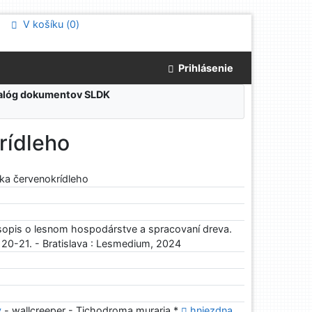
V košíku (
0
)
Prihlásenie
atalóg dokumentov SLDK
rídleho
ika červenokrídleho
sopis o lesnom hospodárstve a spracovaní dreva.
. 20-21. - Bratislava : Lesmedium, 2024
y
- wallcreeper - Tichodroma muraria *
hniezdna