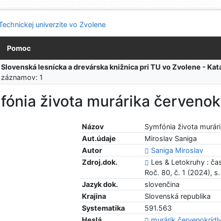
Pomoc
:
Slovenská lesnícka a drevárska knižnica pri TU vo Zvolene - K
 záznamov: 1
ónia života murárika červenok
Názov
Symfónia života murár
Aut.údaje
Miroslav Saniga
Autor
Saniga Miroslav
Zdroj.dok.
Les & Letokruhy : ča
Roč. 80, č. 1 (2024), s
Jazyk dok.
slovenčina
Krajina
Slovenská republika
Systematika
591.563
Heslá
murárik červenokrídl