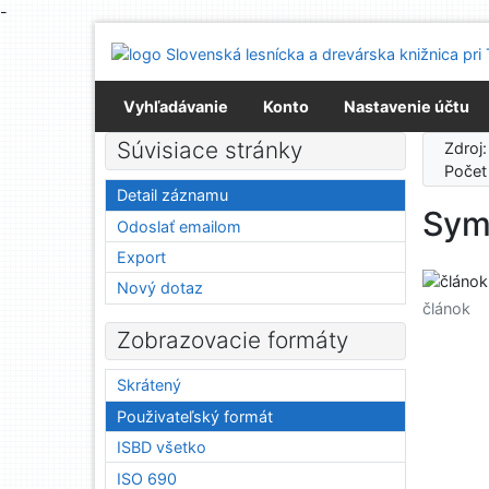
-
Prejsť na obsah
Prejsť na menu
Prehlásenie o webovej prístupnosti
Vyhľadávanie
Konto
Nastavenie účtu
Súvisiace stránky
Zdroj
Počet
Detail záznamu
Symf
Odoslať emailom
Export
Nový dotaz
článok
Zobrazovacie formáty
Skrátený
Použivateľský formát
ISBD všetko
ISO 690