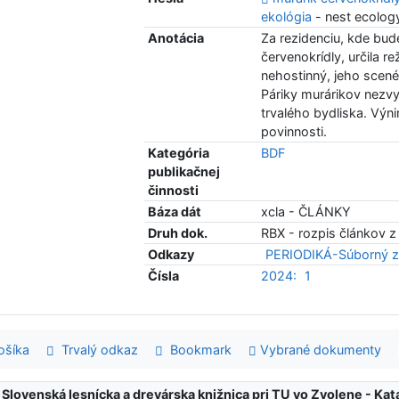
ekológia
- nest ecolog
Anotácia
Za rezidenciu, kde bud
červenokrídly, určila r
nehostinný, jeho scenér
Páriky murárikov nezvy
trvalého bydliska. Vý
povinnosti.
Kategória
BDF
publikačnej
činnosti
Báza dát
xcla - ČLÁNKY
Druh dok.
RBX - rozpis článkov z
Odkazy
PERIODIKÁ-Súborný z
Čísla
2024:
1
šíka
Trvalý odkaz
Bookmark
Vybrané dokumenty
:
Slovenská lesnícka a drevárska knižnica pri TU vo Zvolene - K