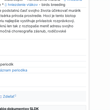
y *
hniezdenie vtákov
- birds breeding
e podstatnú časť svojho života účinkovať murárik
ežisérka príroda prostredie. Hoci je tento biotop
iu najlepšie vystihuje prívlastok rozprávkový.
knú len tak z roztopaše meniť adresu svojho
nimočná choreografia zásnub, rodičovské
 periodík
áznam periodika
Zdieľať
atalóg dokumentov SLDK