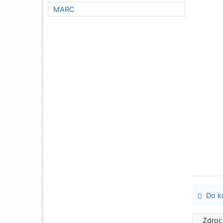
MARC
Do ko
Zdroj