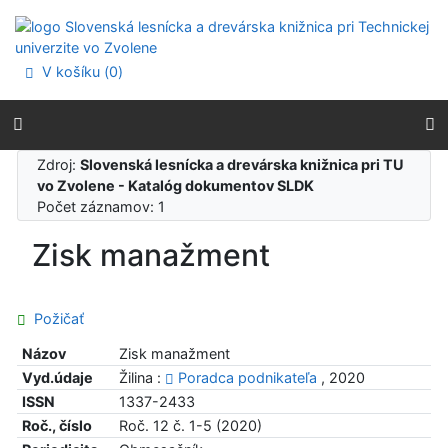
Prejsť na obsah
Prejsť na menu
Prehlásenie o webovej prístupnosti
V košíku (
0
)
Zdroj:
Slovenská lesnícka a drevárska knižnica pri TU
vo Zvolene - Katalóg dokumentov SLDK
Počet záznamov: 1
Zisk manažment
Požičať
Názov
Zisk manažment
Vyd.údaje
Žilina :
Poradca podnikateľa
, 2020
ISSN
1337-2433
Roč., číslo
Roč. 12 č. 1-5 (2020)