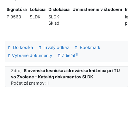
Signatúra
Lokácia
Dislokácia
Umiestnenie v študovni
Inf
P 9563
SLDK
SLDK-
len
Sklad
pre
Do košíka
Trvalý odkaz
Bookmark
Vybrané dokumenty
Zdieľať
Zdroj:
Slovenská lesnícka a drevárska knižnica pri TU
vo Zvolene - Katalóg dokumentov SLDK
Počet záznamov: 1