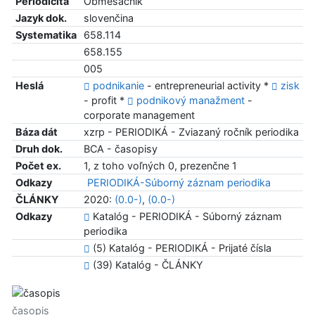
Periodicita
Obmesačník
Jazyk dok.
slovenčina
Systematika
658.114
658.155
005
Heslá
podnikanie
- entrepreneurial activity *
zisk
- profit *
podnikový manažment
-
corporate management
Báza dát
xzrp - PERIODIKÁ - Zviazaný ročník periodika
Druh dok.
BCA - časopisy
Počet ex.
1, z toho voľných 0, prezenčne 1
Odkazy
PERIODIKÁ-Súborný záznam periodika
ČLÁNKY
2020:
(0.0-)
,
(0.0-)
Odkazy
Katalóg - PERIODIKÁ - Súborný záznam
periodika
(5) Katalóg - PERIODIKÁ - Prijaté čísla
(39) Katalóg - ČLÁNKY
časopis