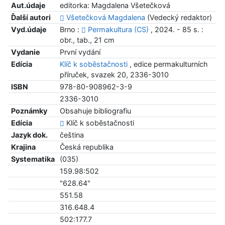
Aut.údaje
editorka: Magdalena Všetečková
Ďalší autori
Všetečková Magdalena
(Vedecký redaktor)
Vyd.údaje
Brno :
Permakultura (CS)
, 2024. - 85 s. :
obr., tab., 21 cm
Vydanie
První vydání
Edícia
Klíč k soběstačnosti
, edice permakulturních
příruček, svazek 20, 2336-3010
ISBN
978-80-908962-3-9
2336-3010
Poznámky
Obsahuje bibliografiu
Edícia
Klíč k soběstačnosti
Jazyk dok.
čeština
Krajina
Česká republika
Systematika
(035)
159.98:502
"628.64"
551.58
316.648.4
502:177.7