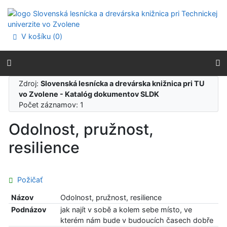
Prejsť na obsah
Prejsť na menu
Prehlásenie o webovej prístupnosti
V košíku (
0
)
Zdroj:
Slovenská lesnícka a drevárska knižnica pri TU
vo Zvolene - Katalóg dokumentov SLDK
Počet záznamov: 1
Odolnost, pružnost,
resilience
Požičať
Názov
Odolnost, pružnost, resilience
Podnázov
jak najít v sobě a kolem sebe místo, ve
kterém nám bude v budoucích časech dobře