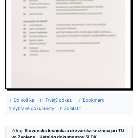
Do košíka
Trvalý odkaz
Bookmark
Vybrané dokumenty
Zdieľať
Zdroj:
Slovenská lesnícka a drevárska knižnica pri TU
vo Zvolene - Katalóg dokumentov SLDK