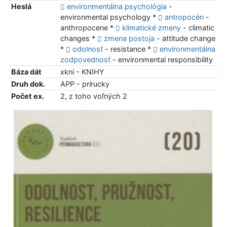
Heslá
environmentálna psychológia
-
environmental psychology *
antropocén
-
anthropocene *
klimatické zmeny
- climatic
changes *
zmena postoja
- attitude change
*
odolnosť
- resistance *
environmentálna
zodpovednosť
- environmental responsibility
Báza dát
xkni - KNIHY
Druh dok.
APP - prírucky
Počet ex.
2, z toho voľných 2