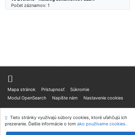
Počet záznamov: 1
Mapa stránok
Prístupnosť
Súkromie
Modul OpenSearch
Napíšte nám
Nastavenie cookies
Slovenská lesnícka a drevárska knižnica pri Technickej
Tieto stránky využívajú súbory cookies, ktoré uľahčujú ich
univerzite vo Zvolene
prezeranie. Ďalšie informácie o tom
ako používame cookies
.
©1993-2026
IPAC
v.4.8.63a
-
Cosmotron Slovakia, s.r.o.