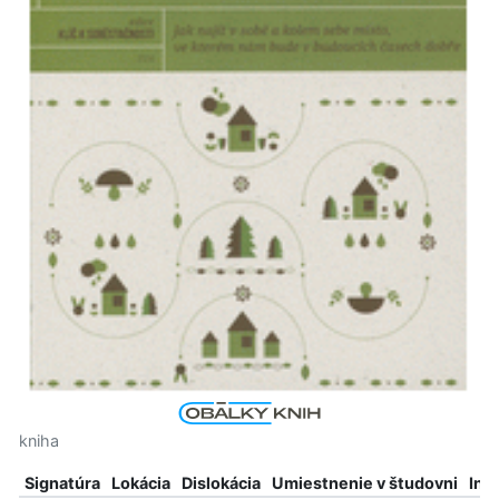
kniha
Signatúra
Lokácia
Dislokácia
Umiestnenie v študovni
Inf