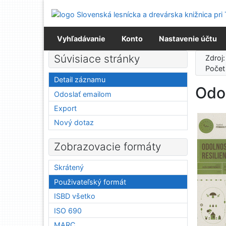
Prejsť na obsah
Prejsť na menu
Prehlásenie o webovej prístupnosti
Vyhľadávanie
Konto
Nastavenie účtu
Súvisiace stránky
Zdroj
Počet
Detail záznamu
Odol
Odoslať emailom
Export
Nový dotaz
Zobrazovacie formáty
Skrátený
Použivateľský formát
ISBD všetko
ISO 690
MARC