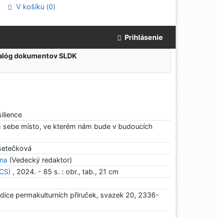
V košíku (
0
)
Prihlásenie
atalóg dokumentov SLDK
ilience
em sebe místo, ve kterém nám bude v budoucích
šetečková
na
(Vedecký redaktor)
(CS)
, 2024. - 85 s. : obr., tab., 21 cm
edice permakulturních příruček, svazek 20, 2336-