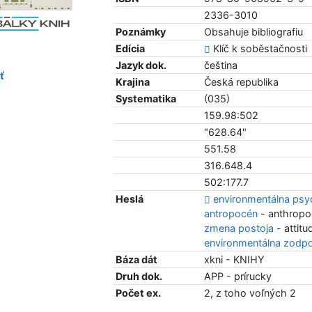
2336-3010
Poznámky
Obsahuje bibliografiu
Edícia
Klíč k soběstačnosti
Jazyk dok.
čeština
ť
Krajina
Česká republika
Systematika
(035)
159.98:502
"628.64"
551.58
316.648.4
502:177.7
Heslá
environmentálna psy
antropocén
- anthropo
zmena postoja
- attit
environmentálna zodp
Báza dát
xkni - KNIHY
Druh dok.
APP - prírucky
Počet ex.
2, z toho voľných 2