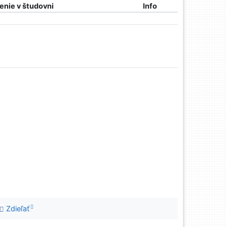
nie v študovni
Info
Zdieľať