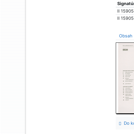
Signatú
II 1590
II 1590
Obsah
Do ko