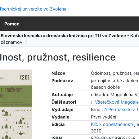
Pomoc
:
Slovenská lesnícka a drevárska knižnica pri TU vo Zvolene - K
 záznamov: 1
nost, pružnost, resilience
Názov
Odolnost, pružnost, res
Podnázov
jak najít v sobě a kol
časech dobře
Aut.údaje
editorka: Magdalena V
Ďalší autori
Všetečková Magdale
Vyd.údaje
Brno :
Permakultura 
Vydanie
První vydání
Edícia
Klíč k soběstačnosti
, 
3010
ISBN
978-80-908962-3-9