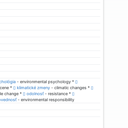
chológia
- environmental psychology *
cene *
klimatické zmeny
- climatic changes *
ude change *
odolnosť
- resistance *
ovednosť
- environmental responsibility