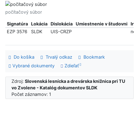
počítačový súbor
Signatúra
Lokácia
Dislokácia
Umiestnenie v študovni
Inf
EZP 3576
SLDK
UIS-CRZP
ned
Do košíka
Trvalý odkaz
Bookmark
Vybrané dokumenty
Zdieľať
Zdroj:
Slovenská lesnícka a drevárska knižnica pri TU
vo Zvolene - Katalóg dokumentov SLDK
Počet záznamov: 1