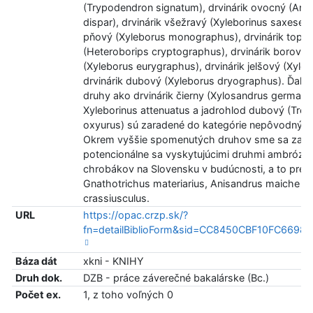
(Trypodendron signatum), drvinárik ovocný (Ani
dispar), drvinárik všežravý (Xyleborinus saxesenii)
pňový (Xyleborus monographus), drvinárik topo
(Heteroborips cryptographus), drvinárik borovic
(Xyleborus eurygraphus), drvinárik jelšový (Xylebo
drvinárik dubový (Xyleborus dryographus). Ďale
druhy ako drvinárik čierny (Xylosandrus germanu
Xyleborinus attenuatus a jadrohlod dubový (Trep
oxyurus) sú zaradené do kategórie nepôvodných
Okrem vyššie spomenutých druhov sme sa zaobe
potencionálne sa vyskytujúcimi druhmi ambrózi
chrobákov na Slovensku v budúcnosti, a to pre
Gnathotrichus materiarius, Anisandrus maiche a
crassiusculus.
URL
https://opac.crzp.sk/?
fn=detailBiblioForm&sid=CC8450CBF10FC6698
Báza dát
xkni - KNIHY
Druh dok.
DZB - práce záverečné bakalárske (Bc.)
Počet ex.
1, z toho voľných 0