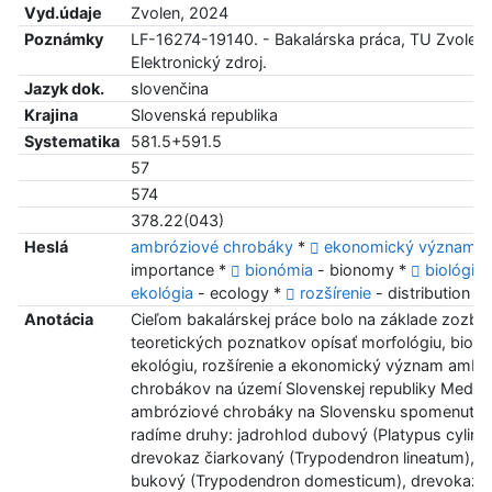
Vyd.údaje
Zvolen, 2024
Poznámky
LF-16274-19140. - Bakalárska práca, TU Zvolen,
Elektronický zdroj.
Jazyk dok.
slovenčina
Krajina
Slovenská republika
Systematika
581.5+591.5
57
574
378.22(043)
Heslá
ambróziové chrobáky
*
ekonomický význam
-
importance *
bionómia
- bionomy *
biológia
-
ekológia
- ecology *
rozšírenie
- distribution
Anotácia
Cieľom bakalárskej práce bolo na základe zozbi
teoretických poznatkov opísať morfológiu, bionó
ekológiu, rozšírenie a ekonomický význam ambr
chrobákov na území Slovenskej republiky Medzi
ambróziové chrobáky na Slovensku spomenuté v 
radíme druhy: jadrohlod dubový (Platypus cylindr
drevokaz čiarkovaný (Trypodendron lineatum), 
bukový (Trypodendron domesticum), drevokaz 