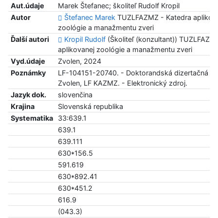
Aut.údaje
Marek Štefanec; školiteľ Rudolf Kropil
Autor
Štefanec Marek
TUZLFAZMZ - Katedra aplikov
zoológie a manažmentu zveri
Ďalší autori
Kropil Rudolf
(Školiteľ (konzultant)) TUZLFAZM
aplikovanej zoológie a manažmentu zveri
Vyd.údaje
Zvolen, 2024
Poznámky
LF-104151-20740. - Doktorandská dizertačná pr
Zvolen, LF KAZMZ. - Elektronický zdroj.
Jazyk dok.
slovenčina
Krajina
Slovenská republika
Systematika
33:639.1
639.1
639.111
630*156.5
591.619
630*892.41
630*451.2
616.9
(043.3)