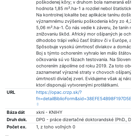
poškodenej kôry; v druhom bola nameraná ešte n
hodnota 1,85 m².ha-1 a rozdiel nebol štatistick
Na kontrolnej lokalite bez aplikácie tanínu došlo k
významnému zvýšeniu poškodenia kôry zo 4,23 
5,06 m².ha-1. Čo nás vedie k záveru, že tanín 
znižovaniu škôd. Africký mor ošípaných je ochor
dlhodobo trápi veľkú časť štátov či v Európe, al
Spôsobuje vysokú úmrtnosť diviakov a domácic
Boj s týmto ochorením vyhralo len málo štátov a
očkovania sú vo fázach testovania. Na Slovensk
ochorením zápolíme od roku 2019. Za toto obd
zaznamenať výrazné straty v chovoch ošípaných
úmrtnosti diviačej zveri. Evidujeme však aj nárast
ktorí disponujú vytvorenými protilátkami.
URL
https://opac.crzp.sk/?
fn=detailBiblioForm&sid=38EFE54B98F197D5B
Báza dát
xkni - KNIHY
Druh dok.
DPG - práce dizertačné doktorandské (PhD., Dr.)
Počet ex.
1, z toho voľných 0