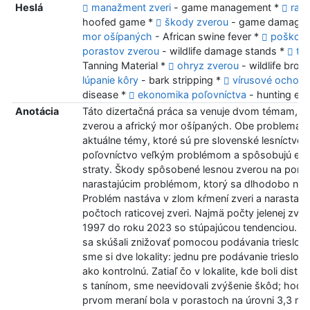
Heslá
manažment zveri
- game management *
rati
hoofed game *
škody zverou
- game damage
mor ošípaných
- African swine fever *
poškode
porastov zverou
- wildlife damage stands *
tri
Tanning Material *
ohryz zverou
- wildlife brow
lúpanie kôry
- bark stripping *
vírusové ochore
disease *
ekonomika poľovníctva
- hunting e
Anotácia
Táto dizertačná práca sa venuje dvom témam, a 
zverou a africký mor ošípaných. Obe problemati
aktuálne témy, ktoré sú pre slovenské lesníctvo 
poľovníctvo veľkým problémom a spôsobujú ek
straty. Škody spôsobené lesnou zverou na pora
narastajúcim problémom, ktorý sa dlhodobo nedar
Problém nastáva v zlom kŕmení zveri a narastajú
počtoch raticovej zveri. Najmä počty jelenej zver
1997 do roku 2023 so stúpajúcou tendenciou. Š
sa skúšali znižovať pomocou podávania trieslovín
sme si dve lokality: jednu pre podávanie triesloví
ako kontrolnú. Zatiaľ čo v lokalite, kde boli distri
s tanínom, sme neevidovali zvýšenie škôd; hodno
prvom meraní bola v porastoch na úrovni 3,3 m²