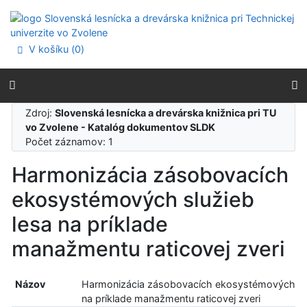
Prejsť na obsah
Prejsť na menu
Prehlásenie o webovej prístupnosti
V košíku (
0
)
Zdroj:
Slovenská lesnícka a drevárska knižnica pri TU
vo Zvolene - Katalóg dokumentov SLDK
Počet záznamov: 1
Harmonizácia zásobovacích
ekosystémových služieb
lesa na príklade
manažmentu raticovej zveri
Názov
Harmonizácia zásobovacích ekosystémových slu
na príklade manažmentu raticovej zveri