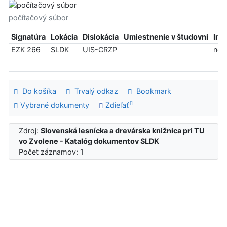
počítačový súbor
Signatúra
Lokácia
Dislokácia
Umiestnenie v študovni
Inf
EZK 266
SLDK
UIS-CRZP
ned
Do košíka
Trvalý odkaz
Bookmark
Vybrané dokumenty
Zdieľať
Zdroj:
Slovenská lesnícka a drevárska knižnica pri TU
vo Zvolene - Katalóg dokumentov SLDK
Počet záznamov: 1