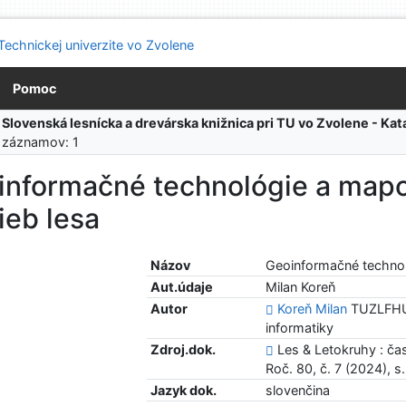
Pomoc
:
Slovenská lesnícka a drevárska knižnica pri TU vo Zvolene - K
 záznamov: 1
informačné technológie a map
ieb lesa
Názov
Geoinformačné techno
Aut.údaje
Milan Koreň
Autor
Koreň Milan
TUZLFHUL
informatiky
Zdroj.dok.
Les & Letokruhy : ča
Roč. 80, č. 7 (2024), 
Jazyk dok.
slovenčina