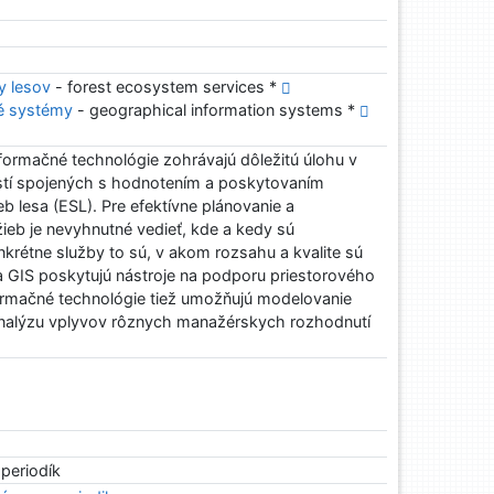
y lesov
- forest ecosystem services *
né systémy
- geographical information systems *
formačné technológie zohrávajú dôležitú úlohu v
stí spojených s hodnotením a poskytovaním
 lesa (ESL). Pre efektívne plánovanie a
ieb je nevyhnutné vedieť, kde a kedy sú
krétne služby to sú, v akom rozsahu a kvalite sú
 GIS poskytujú nástroje na podporu priestorového
rmačné technológie tiež umožňujú modelovanie
nalýzu vplyvov rôznych manažérskych rozhodnutí
 periodík