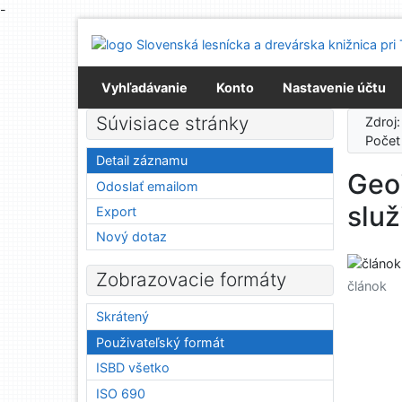
-
Prejsť na obsah
Prejsť na menu
Prehlásenie o webovej prístupnosti
Vyhľadávanie
Konto
Nastavenie účtu
Súvisiace stránky
Zdroj
Počet
Detail záznamu
Geo
Odoslať emailom
služ
Export
Nový dotaz
Zobrazovacie formáty
článok
Skrátený
Použivateľský formát
ISBD všetko
ISO 690