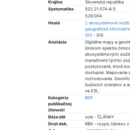
Krajina
Slovenská republika
Systematika
502.21:574.4/.5
528:004
Heslá
ekosystémové služb
geografické informač
GIS
- GIS
Anotácia
Digitálne mapy a geoin
širokom spektre činno
ekosystémových služieb
manažment týchto služ
poskytované, ktoré kon
dostupné. Mapovanie a
rozhodovania. Geoinfo
budúcich scenárov a a
na ESL.
Kategória
BDF
publikačnej
činnosti
Báza dát
xcla - ČLÁNKY
Druh dok.
RBX - rozpis článkov z