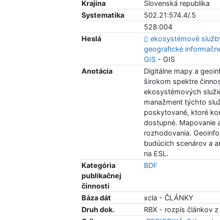
Krajina
Slovenská republika
Systematika
502.21:574.4/.5
528:004
Heslá
ekosystémové služb
geografické informač
GIS
- GIS
Anotácia
Digitálne mapy a geoin
širokom spektre činno
ekosystémových služieb
manažment týchto služ
poskytované, ktoré kon
dostupné. Mapovanie a
rozhodovania. Geoinfo
budúcich scenárov a a
na ESL.
Kategória
BDF
publikačnej
činnosti
Báza dát
xcla - ČLÁNKY
Druh dok.
RBX - rozpis článkov z