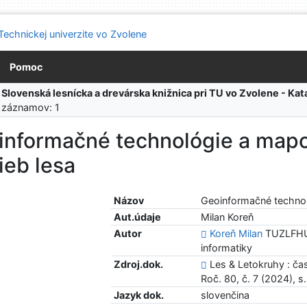
Pomoc
:
Slovenská lesnícka a drevárska knižnica pri TU vo Zvolene - K
 záznamov: 1
informačné technológie a map
ieb lesa
Názov
Geoinformačné techno
Aut.údaje
Milan Koreň
Autor
Koreň Milan
TUZLFHUL
informatiky
Zdroj.dok.
Les & Letokruhy : ča
Roč. 80, č. 7 (2024), 
Jazyk dok.
slovenčina