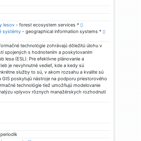
y lesov
- forest ecosystem services *
né systémy
- geographical information systems *
formačné technológie zohrávajú dôležitú úlohu v
stí spojených s hodnotením a poskytovaním
 lesa (ESL). Pre efektívne plánovanie a
ieb je nevyhnutné vedieť, kde a kedy sú
krétne služby to sú, v akom rozsahu a kvalite sú
 GIS poskytujú nástroje na podporu priestorového
rmačné technológie tiež umožňujú modelovanie
nalýzu vplyvov rôznych manažérskych rozhodnutí
 periodík