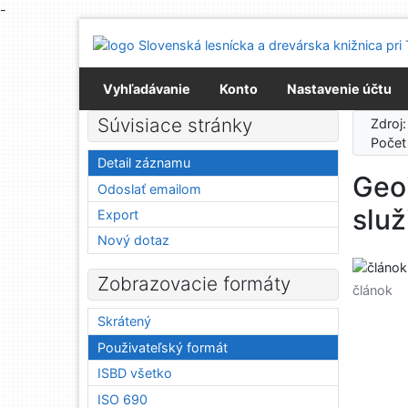
-
Prejsť na obsah
Prejsť na menu
Prehlásenie o webovej prístupnosti
Vyhľadávanie
Konto
Nastavenie účtu
Súvisiace stránky
Zdroj
Počet
Detail záznamu
Geo
Odoslať emailom
služ
Export
Nový dotaz
Zobrazovacie formáty
článok
Skrátený
Použivateľský formát
ISBD všetko
ISO 690