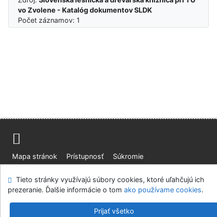
vo Zvolene - Katalóg dokumentov SLDK
Počet záznamov: 1
Mapa stránok
Prístupnosť
Súkromie
Modul OpenSearch
Napíšte nám
Nastavenie cookies
Tieto stránky využívajú súbory cookies, ktoré uľahčujú ich
prezeranie. Ďalšie informácie o tom
ako používame cookies
.
Slovenská lesnícka a drevárska knižnica pri Technickej
univerzite vo Zvolene
Prijať všetko
©1993-2026
IPAC
v.4.8.63a
-
Cosmotron Slovakia, s.r.o.