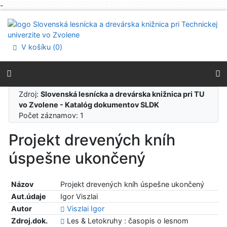
-
Prejsť na obsah
Prejsť na menu
Prehlásenie o webovej prístupnosti
V košíku (
0
)
Zdroj:
Slovenská lesnícka a drevárska knižnica pri TU
vo Zvolene - Katalóg dokumentov SLDK
Počet záznamov: 1
Projekt drevených kníh
úspešne ukončený
Názov
Projekt drevených kníh úspešne ukončený
Aut.údaje
Igor Viszlai
Autor
Viszlai Igor
Zdroj.dok.
Les & Letokruhy : časopis o lesnom