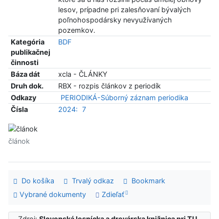
lesov, prípadne pri zalesňovaní bývalých
poľnohospodársky nevyužívaných
pozemkov.
Kategória
BDF
publikačnej
činnosti
Báza dát
xcla - ČLÁNKY
Druh dok.
RBX - rozpis článkov z periodík
Odkazy
PERIODIKÁ-Súborný záznam periodika
Čísla
2024:
7
článok
Do košíka
Trvalý odkaz
Bookmark
Vybrané dokumenty
Zdieľať
Zdroj:
Slovenská lesnícka a drevárska knižnica pri TU