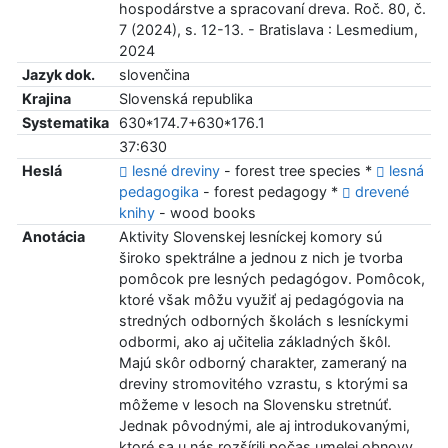
hospodárstve a spracovaní dreva. Roč. 80, č.
7 (2024), s. 12-13. - Bratislava : Lesmedium,
2024
Jazyk dok.
slovenčina
Krajina
Slovenská republika
Systematika
630*174.7+630*176.1
37:630
Heslá
lesné dreviny
- forest tree species *
lesná
pedagogika
- forest pedagogy *
drevené
knihy
- wood books
Anotácia
Aktivity Slovenskej lesníckej komory sú
široko spektrálne a jednou z nich je tvorba
pomôcok pre lesných pedagógov. Pomôcok,
ktoré však môžu využiť aj pedagógovia na
stredných odborných školách s lesníckymi
odbormi, ako aj učitelia základných škôl.
Majú skôr odborný charakter, zameraný na
dreviny stromovitého vzrastu, s ktorými sa
môžeme v lesoch na Slovensku stretnúť.
Jednak pôvodnými, ale aj introdukovanými,
ktoré sa u nás rozšírili počas umelej obnovy