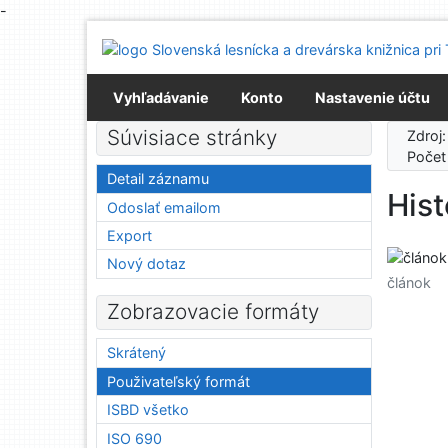
-
Prejsť na obsah
Prejsť na menu
Prehlásenie o webovej prístupnosti
Vyhľadávanie
Konto
Nastavenie účtu
Súvisiace stránky
Zdroj
Počet
Detail záznamu
Hist
Odoslať emailom
Export
Nový dotaz
článok
Zobrazovacie formáty
Skrátený
Použivateľský formát
ISBD všetko
ISO 690