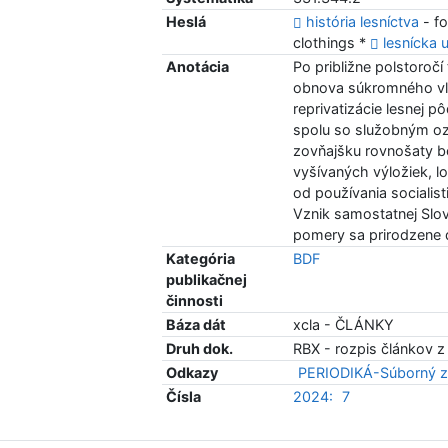
Heslá
história lesníctva
- fo
clothings *
lesnícka 
Anotácia
Po približne polstoročí
obnova súkromného vlas
reprivatizácie lesnej p
spolu so služobným oz
zovňajšku rovnošaty 
vyšívaných výložiek, l
od používania sociali
Vznik samostatnej Slov
pomery sa prirodzene d
Kategória
BDF
publikačnej
činnosti
Báza dát
xcla - ČLÁNKY
Druh dok.
RBX - rozpis článkov z
Odkazy
PERIODIKÁ-Súborný z
Čísla
2024:
7