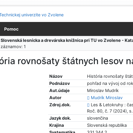
Pomoc
:
Slovenská lesnícka a drevárska knižnica pri TU vo Zvolene - K
 záznamov: 1
ória rovnošaty štátnych lesov 
Názov
História rovnošaty štá
Podnázov
pohľad na vývoj od rok
Aut.údaje
Miroslav Mudrík
Autor
Mudrík Miroslav
Zdroj.dok.
Les & Letokruhy : ča
Roč. 80, č. 7 (2024), s
Jazyk dok.
slovenčina
Krajina
Slovenská republika
Systematika
331.344.2