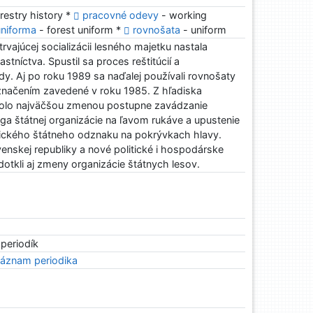
restry history *
pracovné odevy
- working
uniforma
- forest uniform *
rovnošata
- uniform
 trvajúcej socializácii lesného majetku nastala
tníctva. Spustil sa proces reštitúcií a
ôdy. Aj po roku 1989 sa naďalej používali rovnošaty
načením zavedené v roku 1985. Z hľadiska
bolo najväčšou zmenou postupne zavádzanie
oga štátnej organizácie na ľavom rukáve a upustenie
stického štátneho odznaku na pokrývkach hlavy.
enskej republiky a nové politické i hospodárske
otkli aj zmeny organizácie štátnych lesov.
 periodík
áznam periodika