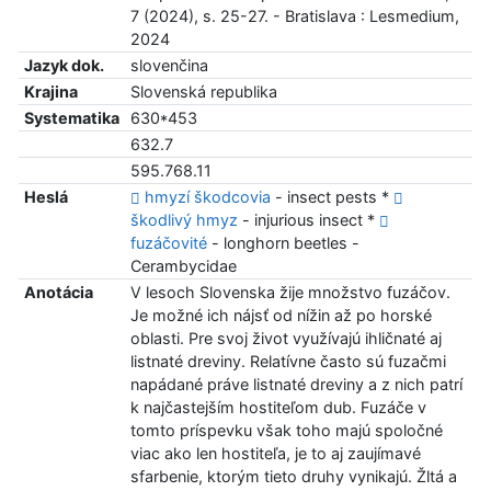
7 (2024), s. 25-27. - Bratislava : Lesmedium,
2024
Jazyk dok.
slovenčina
Krajina
Slovenská republika
Systematika
630*453
632.7
595.768.11
Heslá
hmyzí škodcovia
- insect pests *
škodlivý hmyz
- injurious insect *
fuzáčovité
- longhorn beetles -
Cerambycidae
Anotácia
V lesoch Slovenska žije množstvo fuzáčov.
Je možné ich nájsť od nížin až po horské
oblasti. Pre svoj život využívajú ihličnaté aj
listnaté dreviny. Relatívne často sú fuzačmi
napádané práve listnaté dreviny a z nich patrí
k najčastejším hostiteľom dub. Fuzáče v
tomto príspevku však toho majú spoločné
viac ako len hostiteľa, je to aj zaujímavé
sfarbenie, ktorým tieto druhy vynikajú. Žltá a