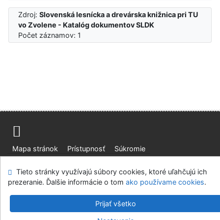
Zdroj:
Slovenská lesnícka a drevárska knižnica pri TU
vo Zvolene - Katalóg dokumentov SLDK
Počet záznamov: 1
Mapa stránok
Prístupnosť
Súkromie
Modul OpenSearch
Napíšte nám
Nastavenie cookies
Tieto stránky využívajú súbory cookies, ktoré uľahčujú ich
prezeranie. Ďalšie informácie o tom
ako používame cookies
.
Slovenská lesnícka a drevárska knižnica pri Technickej
univerzite vo Zvolene
Prijať všetko
©1993-2026
IPAC
v.4.8.63a
-
Cosmotron Slovakia, s.r.o.