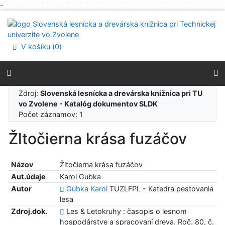
-
Prejsť na obsah
Prejsť na menu
Prehlásenie o webovej prístupnosti
V košíku (
0
)
Zdroj:
Slovenská lesnícka a drevárska knižnica pri TU
vo Zvolene - Katalóg dokumentov SLDK
Počet záznamov: 1
Žltočierna krása fuzáčov
Názov
Žltočierna krása fuzáčov
Aut.údaje
Karol Gubka
Autor
Gubka Karol
TUZLFPL - Katedra pestovania
lesa
Zdroj.dok.
Les & Letokruhy : časopis o lesnom
hospodárstve a spracovaní dreva. Roč. 80, č.