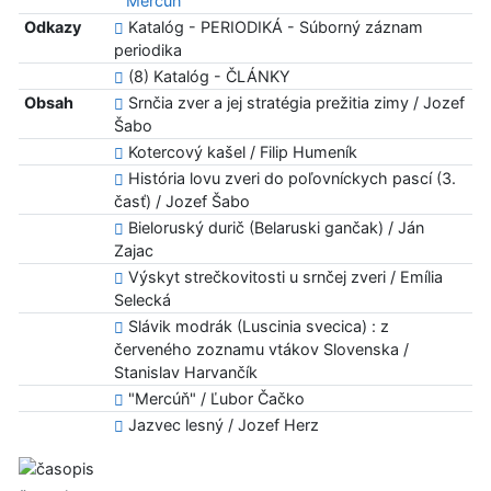
"Mercúň"
Odkazy
Katalóg - PERIODIKÁ - Súborný záznam
periodika
(8) Katalóg - ČLÁNKY
Obsah
Srnčia zver a jej stratégia prežitia zimy / Jozef
Šabo
Kotercový kašel / Filip Humeník
História lovu zveri do poľovníckych pascí (3.
časť) / Jozef Šabo
Bieloruský durič (Belaruski gančak) / Ján
Zajac
Výskyt strečkovitosti u srnčej zveri / Emília
Selecká
Slávik modrák (Luscinia svecica) : z
červeného zoznamu vtákov Slovenska /
Stanislav Harvančík
"Mercúň" / Ľubor Čačko
Jazvec lesný / Jozef Herz