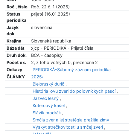
Roč., číslo
Roč. 22 č. 1 (2025)
Status
prijaté (16.01.2025)
periodika
Jazyk
slovenčina
dok.
Krajina
Slovenská republika
Báza dát
xjcp - PERIODIKÁ - Prijaté čísla
Druh dok.
BCA - časopisy
Počet ex.
2, z toho voľných 0, prezenčne 2
Odkazy
PERIODIKÁ-Súborný záznam periodika
ČLÁNKY
2025:
Bieloruský durič
,
História lovu zveri do poľovníckych pascí
,
Jazvec lesný
,
Kotercový kašel
,
Slávik modrák
,
Srnčia zver a jej stratégia prežitia zimy
,
Výskyt strečkovitosti u srnčej zveri
,