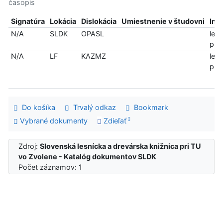
časopis
Signatúra
Lokácia
Dislokácia
Umiestnenie v študovni
Inf
N/A
SLDK
OPASL
len
pre
N/A
LF
KAZMZ
len
pre
Do košíka
Trvalý odkaz
Bookmark
Vybrané dokumenty
Zdieľať
Zdroj:
Slovenská lesnícka a drevárska knižnica pri TU
vo Zvolene - Katalóg dokumentov SLDK
Počet záznamov: 1