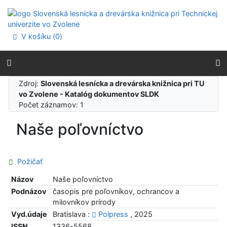
Prejsť na obsah
Prejsť na menu
Prehlásenie o webovej prístupnosti
V košíku (
0
)
Zdroj:
Slovenská lesnícka a drevárska knižnica pri TU
vo Zvolene - Katalóg dokumentov SLDK
Počet záznamov: 1
Naše poľovníctvo
Požičať
Názov
Naše poľovníctvo
Podnázov
časopis pre poľovníkov, ochrancov a
milovníkov prírody
Vyd.údaje
Bratislava :
Polpress
, 2025
ISSN
1336-5568