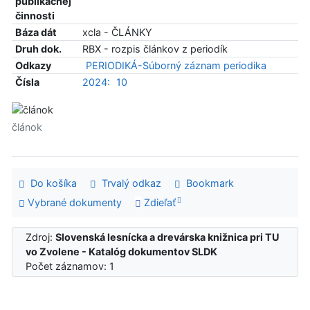
publikačnej
činnosti
Báza dát
xcla - ČLÁNKY
Druh dok.
RBX - rozpis článkov z periodík
Odkazy
PERIODIKÁ-Súborný záznam periodika
Čísla
2024:
10
článok
Do košíka
Trvalý odkaz
Bookmark
Vybrané dokumenty
Zdieľať
Zdroj:
Slovenská lesnícka a drevárska knižnica pri TU
vo Zvolene - Katalóg dokumentov SLDK
Počet záznamov: 1