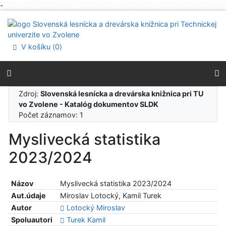
-
Prejsť na obsah
Prejsť na menu
Prehlásenie o webovej prístupnosti
V košíku (
0
)
Zdroj:
Slovenská lesnícka a drevárska knižnica pri TU
vo Zvolene - Katalóg dokumentov SLDK
Počet záznamov: 1
Myslivecká statistika
2023/2024
Názov
Myslivecká statistika 2023/2024
Aut.údaje
Miroslav Lotocký, Kamil Turek
Autor
Lotocký Miroslav
Spoluautori
Turek Kamil