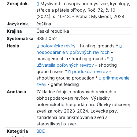
Zdroj.dok.
Myslivost : časopis pro myslivce, kynology,
střelce a přátele přírody. Roč. 72, č. 10
(2024), s. 10-13. - Praha : Myslivost, 2024
Jazyk dok.
čeština
Krajina
Česká republika
Systematika
639.1.052
Heslá
poľovnícke revíry
- hunting-grounds *
hospodárenie v poľovných revíroch
-
management in shooting grounds *
úžívatelia poľovných revírov
- shooting
ground users *
produkcia revírov
-
shooting ground production *
prikrmovanie
zveri
- game feeding
Anotácia
Základné údaje o poľovných revíroch a
obhospodarovaní revírov. Výsledky
poľovníckeho hospodárenia. Úlovky raticovej
zveri za roky 2023-2024. Lovecké psy.
zariadenia pre prikrmovanie zveri a
starostlivosť o zver.
Kategória
BDE