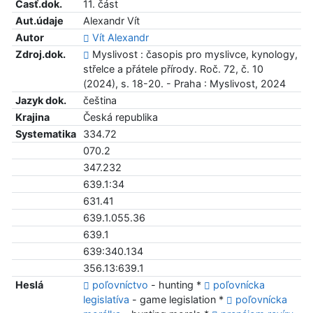
Časť.dok.
11. část
Aut.údaje
Alexandr Vít
Autor
Vít Alexandr
Zdroj.dok.
Myslivost : časopis pro myslivce, kynology,
střelce a přátele přírody. Roč. 72, č. 10
(2024), s. 18-20. - Praha : Myslivost, 2024
Jazyk dok.
čeština
Krajina
Česká republika
Systematika
334.72
070.2
347.232
639.1:34
631.41
639.1.055.36
639.1
639:340.134
356.13:639.1
Heslá
poľovníctvo
- hunting *
poľovnícka
legislatíva
- game legislation *
poľovnícka