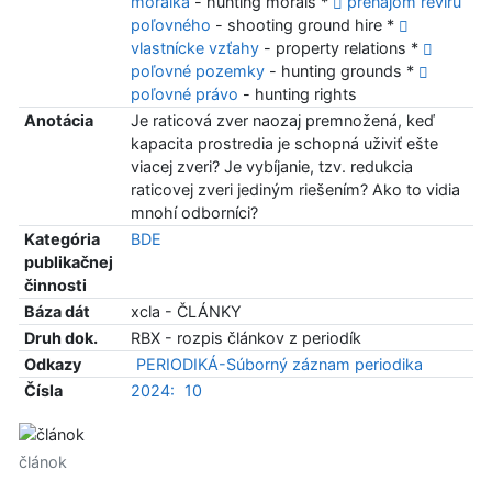
morálka
- hunting morals *
prenájom revíru
poľovného
- shooting ground hire *
vlastnícke vzťahy
- property relations *
poľovné pozemky
- hunting grounds *
poľovné právo
- hunting rights
Anotácia
Je raticová zver naozaj premnožená, keď
kapacita prostredia je schopná uživiť ešte
viacej zveri? Je vybíjanie, tzv. redukcia
raticovej zveri jediným riešením? Ako to vidia
mnohí odborníci?
Kategória
BDE
publikačnej
činnosti
Báza dát
xcla - ČLÁNKY
Druh dok.
RBX - rozpis článkov z periodík
Odkazy
PERIODIKÁ-Súborný záznam periodika
Čísla
2024:
10
článok