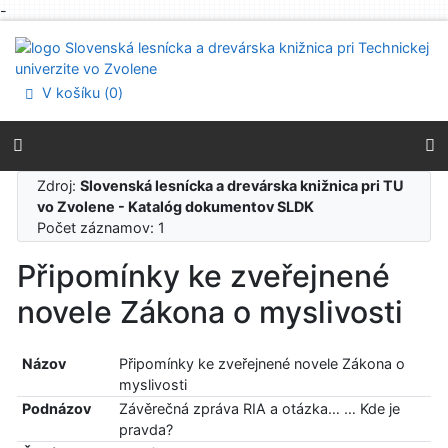
-
Prejsť na obsah
Prejsť na menu
Prehlásenie o webovej prístupnosti
V košíku (
0
)
Zdroj:
Slovenská lesnícka a drevárska knižnica pri TU
vo Zvolene - Katalóg dokumentov SLDK
Počet záznamov: 1
Připomínky ke zveřejnené
novele Zákona o myslivosti
Názov
Připomínky ke zveřejnené novele Zákona o
myslivosti
Podnázov
Závěrečná zpráva RIA a otázka… … Kde je
pravda?