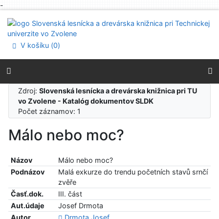
-
Prejsť na obsah
Prejsť na menu
Prehlásenie o webovej prístupnosti
V košíku (
0
)
Zdroj:
Slovenská lesnícka a drevárska knižnica pri TU
vo Zvolene - Katalóg dokumentov SLDK
Počet záznamov: 1
Málo nebo moc?
Názov
Málo nebo moc?
Podnázov
Malá exkurze do trendu početních stavů srnčí
zvěře
Časť.dok.
III. část
Aut.údaje
Josef Drmota
Autor
Drmota Josef