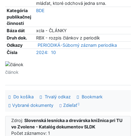
mláďat, ktoré odchová jedna srna.
Kategória
BDE
publikačnej
činnosti
Báza dát
xcla - ČLÁNKY
Druh dok.
RBX - rozpis článkov z periodík
Odkazy
PERIODIKÁ-Súborný záznam periodika
Čísla
2024:
10
článok
Do košíka
Trvalý odkaz
Bookmark
Vybrané dokumenty
Zdieľať
Zdroj:
Slovenská lesnícka a drevárska knižnica pri TU
vo Zvolene - Katalóg dokumentov SLDK
Počet záznamov: 1