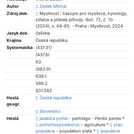
Autor
Zedek Michal
Zdroj.dok.
Myslivost : časopis pro myslivce, kynology,
střelce a přátele přírody. Roč. 72, č. 10
(2024), s. 64-65. - Praha : Myslivost, 2024
Jazyk dok.
čeština
Krajina
Česká republika
Systematika
(437.31)
(437.6)
63
(083.9)
639.1
598.2
631.582
Heslá
Česká republika
geogr.
Slovensko
Heslá
jarabica poľná
- partridge - Perdix perdix *
poľnohospodárstvo
- agriculture *
stav
populácie
- population state *
populácie