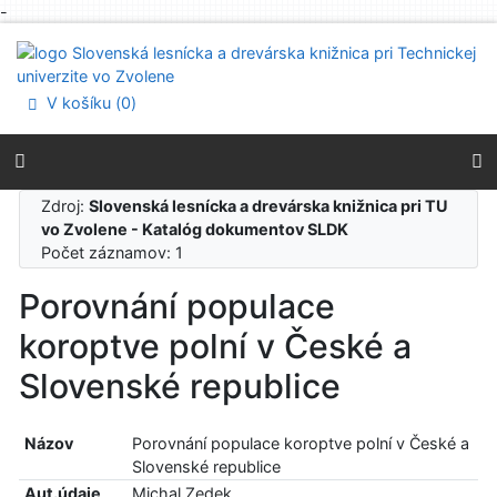
-
Prejsť na obsah
Prejsť na menu
Prehlásenie o webovej prístupnosti
V košíku (
0
)
Zdroj:
Slovenská lesnícka a drevárska knižnica pri TU
vo Zvolene - Katalóg dokumentov SLDK
Počet záznamov: 1
Porovnání populace
koroptve polní v České a
Slovenské republice
Názov
Porovnání populace koroptve polní v České a
Slovenské republice
Aut.údaje
Michal Zedek