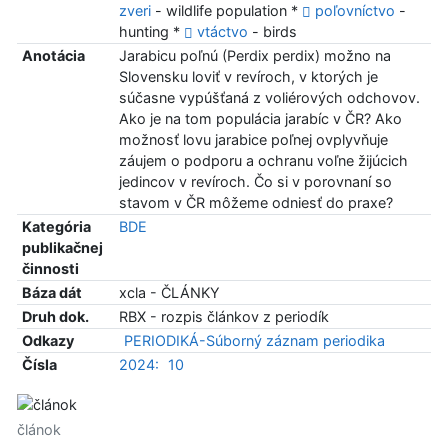
zveri
- wildlife population *
poľovníctvo
-
hunting *
vtáctvo
- birds
Anotácia
Jarabicu poľnú (Perdix perdix) možno na
Slovensku loviť v revíroch, v ktorých je
súčasne vypúšťaná z voliérových odchovov.
Ako je na tom populácia jarabíc v ČR? Ako
možnosť lovu jarabice poľnej ovplyvňuje
záujem o podporu a ochranu voľne žijúcich
jedincov v revíroch. Čo si v porovnaní so
stavom v ČR môžeme odniesť do praxe?
Kategória
BDE
publikačnej
činnosti
Báza dát
xcla - ČLÁNKY
Druh dok.
RBX - rozpis článkov z periodík
Odkazy
PERIODIKÁ-Súborný záznam periodika
Čísla
2024:
10
článok