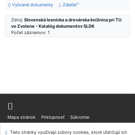
Vybrané dokumenty
Zdieľať
Zdroj:
Slovenská lesnícka a drevárska knižnica pri TU
vo Zvolene - Katalóg dokumentov SLDK
Počet záznamov: 1
Mapa stránok
Prístupnosť
Súkromie
Modul OpenSearch
Napíšte nám
Nastavenie cookies
Tieto stránky využívajú súbory cookies, ktoré uľahčujú ich