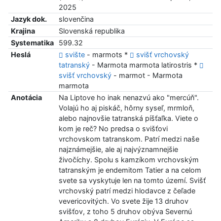
2025
Jazyk dok.
slovenčina
Krajina
Slovenská republika
Systematika
599.32
Heslá
svište
- marmots *
svišť vrchovský
tatranský
- Marmota marmota latirostris *
svišť vrchovský
- marmot - Marmota
marmota
Anotácia
Na Liptove ho inak nenazvú ako "mercúň".
Volajú ho aj piskáč, hôrny syseľ, mrmloň,
alebo najnovšie tatranská píšťaľka. Viete o
kom je reč? No predsa o svišťovi
vrchovskom tatranskom. Patrí medzi naše
najznámejšie, ale aj najvýznamnejšie
živočíchy. Spolu s kamzíkom vrchovským
tatranským je endemitom Tatier a na celom
svete sa vyskytuje len na tomto území. Svišť
vrchovský patrí medzi hlodavce z čeľade
vevericovitých. Vo svete žije 13 druhov
svišťov, z toho 5 druhov obýva Severnú