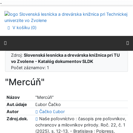
-
Prejsť na obsah
Prejsť na menu
Prehlásenie o webovej prístupnosti
V košíku (
0
)
Zdroj:
Slovenská lesnícka a drevárska knižnica pri TU
vo Zvolene - Katalóg dokumentov SLDK
Počet záznamov: 1
"Mercúň"
Názov
"Mercúň"
Aut.údaje
Ľubor Čačko
Autor
Čačko Ľubor
Zdroj.dok.
Naše poľovníctvo : časopis pre poľovníkov,
ochrancov a milovníkov prírody. Roč. 22, č. 1
(2025), s. 12-13. - Bratislava : Polpress,