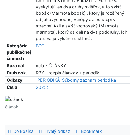
Ameriku a 8 druhov Euráziu. V Európe sa
vyskytujú len dva druhy svišťov, a to svišť
bobák (Marmota bobak) , ktorý je rozšírený
od juhovýchodnej Európy až po stepi v
strednej Ázii a svišť vrchovský (Marmota
marmota), ktorý sa delí na dva poddruhy. Ich
potrava je výlučne rastlinná.
Kategória
BDF
publikačnej
činnosti
Báza dát
xcla - ČLÁNKY
Druh dok.
RBX - rozpis článkov z periodík
Odkazy
PERIODIKÁ-Súborný záznam periodika
Čísla
2025:
1
článok
Do košíka
Trvalý odkaz
Bookmark