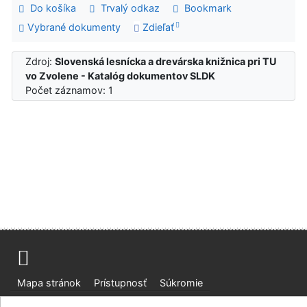
Do košíka
Trvalý odkaz
Bookmark
Vybrané dokumenty
Zdieľať
Zdroj:
Slovenská lesnícka a drevárska knižnica pri TU
vo Zvolene - Katalóg dokumentov SLDK
Počet záznamov: 1
Mapa stránok
Prístupnosť
Súkromie
Modul OpenSearch
Napíšte nám
Nastavenie cookies