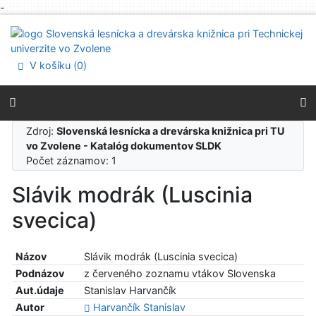
-
Prejsť na obsah
Prejsť na menu
Prehlásenie o webovej prístupnosti
V košíku (
0
)
Zdroj:
Slovenská lesnícka a drevárska knižnica pri TU
vo Zvolene - Katalóg dokumentov SLDK
Počet záznamov: 1
Slávik modrák (Luscinia
svecica)
Názov
Slávik modrák (Luscinia svecica)
Podnázov
z červeného zoznamu vtákov Slovenska
Aut.údaje
Stanislav Harvančík
Autor
Harvančík Stanislav