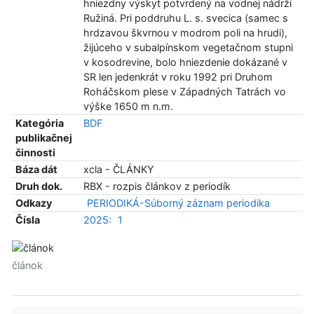
hniezdny výskyt potvrdený na vodnej nádrži
Ružiná. Pri poddruhu L. s. svecica (samec s
hrdzavou škvrnou v modrom poli na hrudi),
žijúceho v subalpínskom vegetačnom stupni
v kosodrevine, bolo hniezdenie dokázané v
SR len jedenkrát v roku 1992 pri Druhom
Roháčskom plese v Západných Tatrách vo
výške 1650 m n.m.
Kategória
BDF
publikačnej
činnosti
Báza dát
xcla - ČLÁNKY
Druh dok.
RBX - rozpis článkov z periodík
Odkazy
PERIODIKÁ-Súborný záznam periodika
Čísla
2025:
1
článok