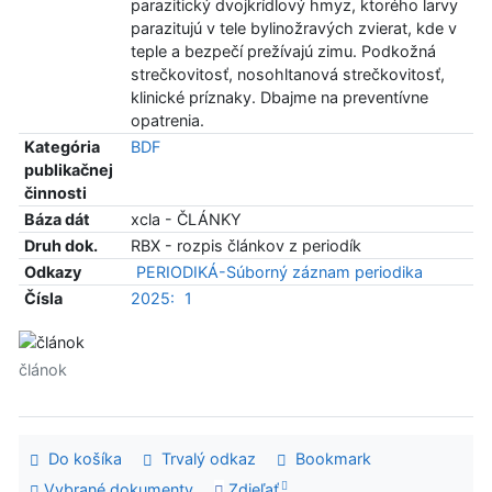
parazitický dvojkrídlový hmyz, ktorého larvy
parazitujú v tele bylinožravých zvierat, kde v
teple a bezpečí prežívajú zimu. Podkožná
strečkovitosť, nosohltanová strečkovitosť,
klinické príznaky. Dbajme na preventívne
opatrenia.
Kategória
BDF
publikačnej
činnosti
Báza dát
xcla - ČLÁNKY
Druh dok.
RBX - rozpis článkov z periodík
Odkazy
PERIODIKÁ-Súborný záznam periodika
Čísla
2025:
1
článok
Do košíka
Trvalý odkaz
Bookmark
Vybrané dokumenty
Zdieľať