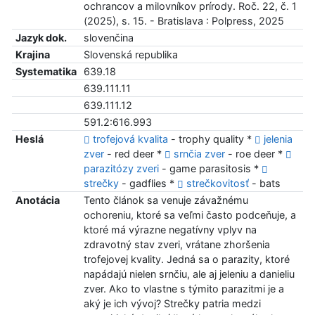
ochrancov a milovníkov prírody. Roč. 22, č. 1
(2025), s. 15. - Bratislava : Polpress, 2025
Jazyk dok.
slovenčina
Krajina
Slovenská republika
Systematika
639.18
639.111.11
639.111.12
591.2:616.993
Heslá
trofejová kvalita
- trophy quality *
jelenia
zver
- red deer *
srnčia zver
- roe deer *
parazitózy zveri
- game parasitosis *
strečky
- gadflies *
strečkovitosť
- bats
Anotácia
Tento článok sa venuje závažnému
ochoreniu, ktoré sa veľmi často podceňuje, a
ktoré má výrazne negatívny vplyv na
zdravotný stav zveri, vrátane zhoršenia
trofejovej kvality. Jedná sa o parazity, ktoré
napádajú nielen srnčiu, ale aj jeleniu a danieliu
zver. Ako to vlastne s týmito parazitmi je a
aký je ich vývoj? Strečky patria medzi