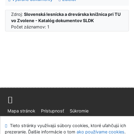
Zdroj:
Slovenská lesnícka a drevárska knižnica pri TU
vo Zvolene - Katalóg dokumentov SLDK
Počet záznamov: 1
Mapa stránok
Prístupnosť
Súkromie
Modul OpenSearch
Napíšte nám
Nastavenie cookies
Tieto stránky využívajú súbory cookies, ktoré uľahčujú ich
prezeranie. Ďalšie informácie o tom
ako používame cookies
.
Slovenská lesnícka a drevárska knižnica pri Technickej