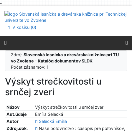
-
Prejsť na obsah
Prejsť na menu
Prehlásenie o webovej prístupnosti
V košíku (
0
)
Zdroj:
Slovenská lesnícka a drevárska knižnica pri TU
vo Zvolene - Katalóg dokumentov SLDK
Počet záznamov: 1
Výskyt strečkovitosti u
srnčej zveri
Názov
Výskyt strečkovitosti u srnčej zveri
Aut.údaje
Emília Selecká
Autor
Selecká Emília
Zdroj.dok.
Naše poľovníctvo : časopis pre poľovníkov,