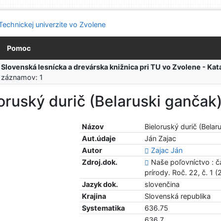
Pomoc
:
Slovenská lesnícka a drevárska knižnica pri TU vo Zvolene - K
 záznamov: 1
oruský durič (Belaruski gančak
Názov
Bieloruský durič (Belar
Aut.údaje
Ján Zajac
Autor
Zajac Ján
Zdroj.dok.
Naše poľovníctvo : č
prírody. Roč. 22, č. 1 (
Jazyk dok.
slovenčina
Krajina
Slovenská republika
Systematika
636.75
636.7