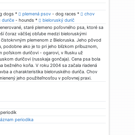
ng dogs *
plemená psov
- dog races *
chov
duriče
- hounds *
bieloruský durič
egenerované, staré plemeno poľovného psa, ktoré sa
ší čoraz väčšej obľube medzi bieloruskými
m čistokrvným plemenom z Bieloruska. Jeho pôvod
, podobne ako je to pri jeho blízkom príbuznom,
poľskom duričovi - ogarovi, v Rusku už
uskom duričovi (russkaja gončaja). Cena psa bola
na bežného koňa. V roku 2004 sa začala riadená
avba a charakteristika bieloruského duriča. Chov
ienený jeho použiteľnosťou v poľovnej praxi.
 periodík
áznam periodika