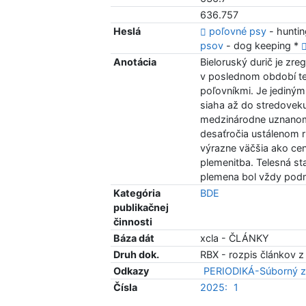
636.757
Heslá
poľovné psy
- hunti
psov
- dog keeping *
Anotácia
Bieloruský durič je zr
v poslednom období te
poľovníkmi. Je jediný
siaha až do stredoveku
medzinárodne uznanom 
desaťročia ustálenom r
výrazne väčšia ako ce
plemenitba. Telesná st
plemena bol vždy podm
Kategória
BDE
publikačnej
činnosti
Báza dát
xcla - ČLÁNKY
Druh dok.
RBX - rozpis článkov z
Odkazy
PERIODIKÁ-Súborný z
Čísla
2025:
1