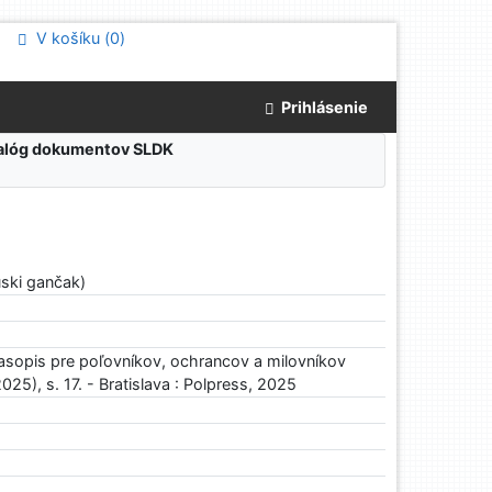
V košíku (
0
)
Prihlásenie
atalóg dokumentov SLDK
)
uski gančak)
asopis pre poľovníkov, ochrancov a milovníkov
2025), s. 17. - Bratislava : Polpress, 2025