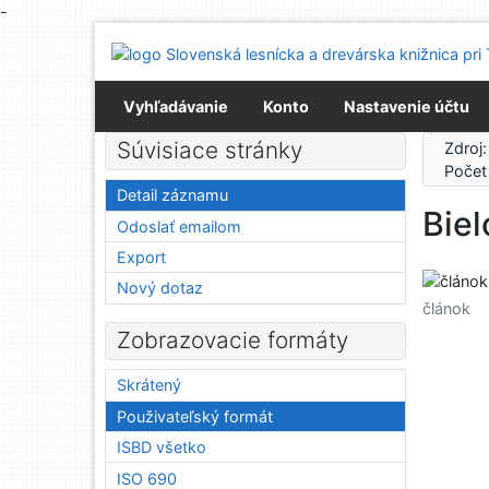
-
Prejsť na obsah
Prejsť na menu
Prehlásenie o webovej prístupnosti
Vyhľadávanie
Konto
Nastavenie účtu
Súvisiace stránky
Zdroj
Počet
Detail záznamu
Biel
Odoslať emailom
Export
Nový dotaz
článok
Zobrazovacie formáty
Skrátený
Použivateľský formát
ISBD všetko
ISO 690