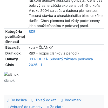
ruskom duričovi (russkaja gončaja). Cena psa
bola výrazne väčšia ako cena bežného koňa.
V roku 2004 sa začala riadená plemenitba.
Telesná stavba a charakteristika bieloruského
duriča. Chov plemena bol vždy podmienený
jeho použiteľnosťou v poľovnej praxi.
Kategória
BDE
publikačnej
činnosti
Báza dát
xcla - ČLÁNKY
Druh dok.
RBX - rozpis článkov z periodík
Odkazy
PERIODIKÁ-Súborný záznam periodika
Čísla
2025:
1
článok
Do košíka
Trvalý odkaz
Bookmark
Vybrané dokumenty
Zdieľať