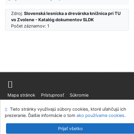
Zdroj:
Slovenská lesnícka a drevárska knižnica pri TU
vo Zvolene - Katalóg dokumentov SLDK
Počet záznamov: 1
Mapa stránok
Prístupnosť
Súkromie
Modul OpenSearch
Napíšte nám
Nastavenie cookies
Tieto stránky využívajú súbory cookies, ktoré uľahčujú ich
prezeranie. Ďalšie informácie o tom
ako používame cookies
.
Slovenská lesnícka a drevárska knižnica pri Technickej
univerzite vo Zvolene
Prijať všetko
©1993-2026
IPAC
v.4.8.63a
-
Cosmotron Slovakia, s.r.o.