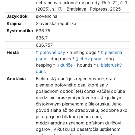
ochrancov a milovníkov prírody. Roč. 22, č. 1
(2025), s. 17. - Bratislava : Polpress, 2025
Jazyk dok.
slovenčina
Krajina
Slovenská republika
Systematika
636.75
636.7
636.757
Heslá
poľovné psy
- hunting dogs *
plemená
psov
- dog races *
chov psov
- dog
keeping *
duriče
- hounds *
bieloruský
durič
Anotácia
Bieloruský durič je zregenerované, staré
plemeno poľovného psa, ktoré sa v
poslednom období teší čoraz väčšej obľube
medzi bieloruskými poľovníkmi. Je jediným
čistokrvným plemenom z Bieloruska. Jeho
pôvod siaha až do stredoveku, podobne ako
je to pri jeho blízkom príbuznom,
medzinárodne uznanom poľskom duričovi -
ogarovi, v Rusku už desaťročia ustálenom