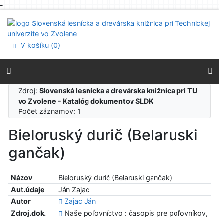
-
Prejsť na obsah
Prejsť na menu
Prehlásenie o webovej prístupnosti
V košíku (
0
)
Zdroj:
Slovenská lesnícka a drevárska knižnica pri TU
vo Zvolene - Katalóg dokumentov SLDK
Počet záznamov: 1
Bieloruský durič (Belaruski
gančak)
Názov
Bieloruský durič (Belaruski gančak)
Aut.údaje
Ján Zajac
Autor
Zajac Ján
Zdroj.dok.
Naše poľovníctvo : časopis pre poľovníkov,