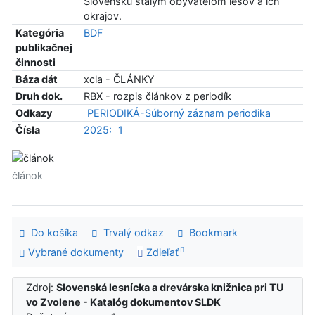
Slovensku stálym obyvateľom lesov a ich
okrajov.
Kategória
BDF
publikačnej
činnosti
Báza dát
xcla - ČLÁNKY
Druh dok.
RBX - rozpis článkov z periodík
Odkazy
PERIODIKÁ-Súborný záznam periodika
Čísla
2025:
1
článok
Do košíka
Trvalý odkaz
Bookmark
Vybrané dokumenty
Zdieľať
Zdroj:
Slovenská lesnícka a drevárska knižnica pri TU
vo Zvolene - Katalóg dokumentov SLDK