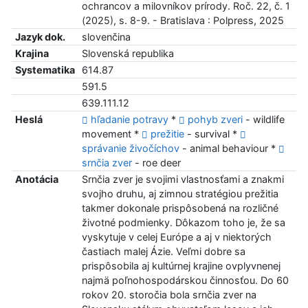
ochrancov a milovníkov prírody. Roč. 22, č. 1
(2025), s. 8-9. - Bratislava : Polpress, 2025
Jazyk dok.
slovenčina
Krajina
Slovenská republika
Systematika
614.87
591.5
639.111.12
Heslá
hľadanie potravy
*
pohyb zveri
- wildlife
movement *
prežitie
- survival *
správanie živočíchov
- animal behaviour *
srnčia zver
- roe deer
Anotácia
Srnčia zver je svojimi vlastnosťami a znakmi
svojho druhu, aj zimnou stratégiou prežitia
takmer dokonale prispôsobená na rozličné
životné podmienky. Dôkazom toho je, že sa
vyskytuje v celej Európe a aj v niektorých
častiach malej Ázie. Veľmi dobre sa
prispôsobila aj kultúrnej krajine ovplyvnenej
najmä poľnohospodárskou činnosťou. Do 60
rokov 20. storočia bola srnčia zver na