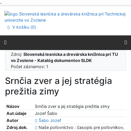
-
Prejsť na obsah
Prejsť na menu
Prehlásenie o webovej prístupnosti
V košíku (
0
)
Zdroj:
Slovenská lesnícka a drevárska knižnica pri TU
vo Zvolene - Katalóg dokumentov SLDK
Počet záznamov: 1
Srnčia zver a jej stratégia
prežitia zimy
Názov
Srnčia zver a jej stratégia prežitia zimy
Aut.údaje
Jozef Šabo
Autor
Šabo Jozef
Zdroj.dok.
Naše poľovníctvo : časopis pre poľovníkov,