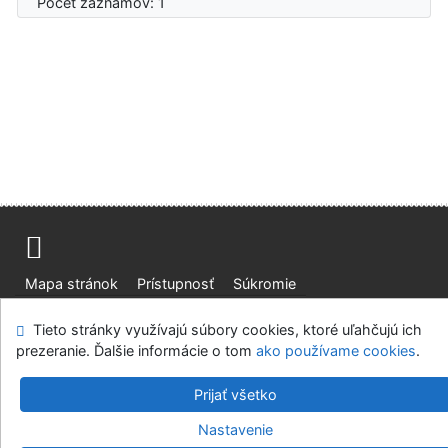
Počet záznamov: 1
Mapa stránok
Prístupnosť
Súkromie
Modul OpenSearch
Napíšte nám
Nastavenie cookies
Tieto stránky využívajú súbory cookies, ktoré uľahčujú ich
prezeranie. Ďalšie informácie o tom
ako používame cookies
.
Slovenská lesnícka a drevárska knižnica pri Technickej
univerzite vo Zvolene
Prijať všetko
©1993-2026
IPAC
v.4.8.63a
-
Cosmotron Slovakia, s.r.o.
Nastavenie