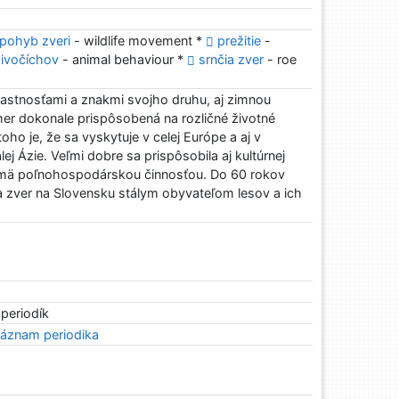
pohyb zveri
- wildlife movement *
prežitie
-
živočíchov
- animal behaviour *
srnčia zver
- roe
 vlastnosťami a znakmi svojho druhu, aj zimnou
kmer dokonale prispôsobená na rozličné životné
o je, že sa vyskytuje v celej Európe a aj v
ej Ázie. Veľmi dobre sa prispôsobila aj kultúrnej
ajmä poľnohospodárskou činnosťou. Do 60 rokov
ia zver na Slovensku stálym obyvateľom lesov a ich
 periodík
áznam periodika