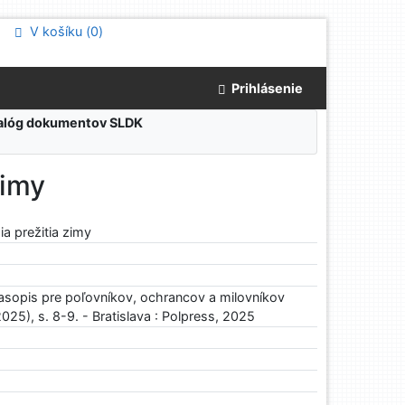
V košíku (
0
)
Prihlásenie
atalóg dokumentov SLDK
zimy
gia prežitia zimy
asopis pre poľovníkov, ochrancov a milovníkov
2025), s. 8-9. - Bratislava : Polpress, 2025