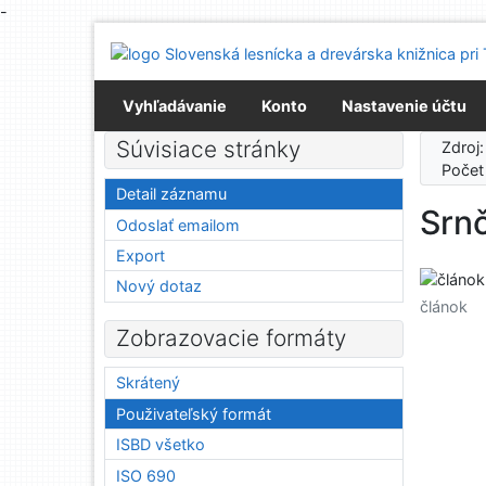
-
Prejsť na obsah
Prejsť na menu
Prehlásenie o webovej prístupnosti
Vyhľadávanie
Konto
Nastavenie účtu
Súvisiace stránky
Zdroj
Počet
Detail záznamu
Srnč
Odoslať emailom
Export
Nový dotaz
článok
Zobrazovacie formáty
Skrátený
Použivateľský formát
ISBD všetko
ISO 690