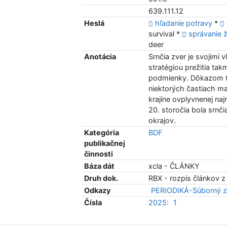
639.111.12
Heslá
hľadanie potravy
*
survival *
správanie 
deer
Anotácia
Srnčia zver je svojimi
stratégiou prežitia ta
podmienky. Dôkazom toh
niektorých častiach mal
krajine ovplyvnenej n
20. storočia bola srnč
okrajov.
Kategória
BDF
publikačnej
činnosti
Báza dát
xcla - ČLÁNKY
Druh dok.
RBX - rozpis článkov z
Odkazy
PERIODIKÁ-Súborný z
Čísla
2025:
1