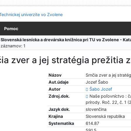
Pomoc
:
Slovenská lesnícka a drevárska knižnica pri TU vo Zvolene - K
 záznamov: 1
ia zver a jej stratégia prežitia 
Názov
Srnčia zver a jej straté
Aut.údaje
Jozef Šabo
Autor
Šabo Jozef
Zdroj.dok.
Naše poľovníctvo : č
prírody. Roč. 22, č. 1 (
Jazyk dok.
slovenčina
Krajina
Slovenská republika
Systematika
614.87
591.5