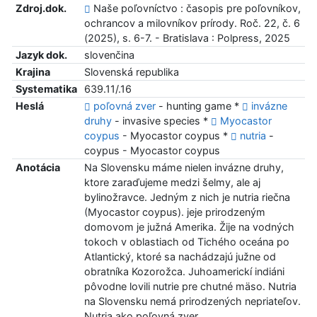
Zdroj.dok.
Naše poľovníctvo : časopis pre poľovníkov,
ochrancov a milovníkov prírody. Roč. 22, č. 6
(2025), s. 6-7. - Bratislava : Polpress, 2025
Jazyk dok.
slovenčina
Krajina
Slovenská republika
Systematika
639.11/.16
Heslá
poľovná zver
- hunting game *
invázne
druhy
- invasive species *
Myocastor
coypus
- Myocastor coypus *
nutria
-
coypus - Myocastor coypus
Anotácia
Na Slovensku máme nielen invázne druhy,
ktore zaraďujeme medzi šelmy, ale aj
bylinožravce. Jedným z nich je nutria riečna
(Myocastor coypus). jeje prirodzeným
domovom je južná Amerika. Žije na vodných
tokoch v oblastiach od Tichého oceána po
Atlantický, ktoré sa nachádzajú južne od
obratníka Kozorožca. Juhoamerickí indiáni
pôvodne lovili nutrie pre chutné mäso. Nutria
na Slovensku nemá prirodzených nepriateľov.
Nutria ako poľovná zver.