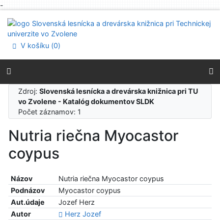
-
Prejsť na obsah
Prejsť na menu
Prehlásenie o webovej prístupnosti
V košíku (
0
)
Zdroj:
Slovenská lesnícka a drevárska knižnica pri TU
vo Zvolene - Katalóg dokumentov SLDK
Počet záznamov: 1
Nutria riečna Myocastor
coypus
Názov
Nutria riečna Myocastor coypus
Podnázov
Myocastor coypus
Aut.údaje
Jozef Herz
Autor
Herz Jozef