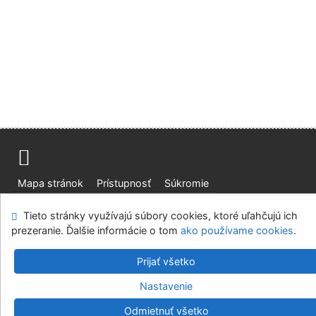
Mapa stránok
Prístupnosť
Súkromie
Modul OpenSearch
Napíšte nám
Nastavenie cookies
Tieto stránky využívajú súbory cookies, ktoré uľahčujú ich
prezeranie. Ďalšie informácie o tom
ako používame cookies
.
Slovenská lesnícka a drevárska knižnica pri Technickej
univerzite vo Zvolene
Prijať všetko
©1993-2026
IPAC
v.4.8.63a
-
Cosmotron Slovakia, s.r.o.
Nastavenie
Odmietnuť všetko