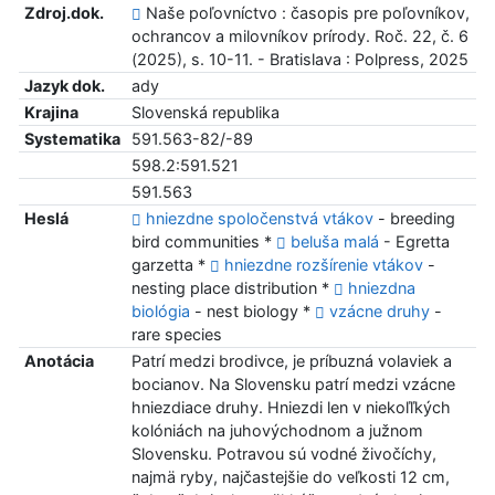
Zdroj.dok.
Naše poľovníctvo : časopis pre poľovníkov,
ochrancov a milovníkov prírody. Roč. 22, č. 6
(2025), s. 10-11. - Bratislava : Polpress, 2025
Jazyk dok.
ady
Krajina
Slovenská republika
Systematika
591.563-82/-89
598.2:591.521
591.563
Heslá
hniezdne spoločenstvá vtákov
- breeding
bird communities *
beluša malá
- Egretta
garzetta *
hniezdne rozšírenie vtákov
-
nesting place distribution *
hniezdna
biológia
- nest biology *
vzácne druhy
-
rare species
Anotácia
Patrí medzi brodivce, je príbuzná volaviek a
bocianov. Na Slovensku patrí medzi vzácne
hniezdiace druhy. Hniezdi len v niekoľľkých
kolóniách na juhovýchodnom a južnom
Slovensku. Potravou sú vodné živočíchy,
najmä ryby, najčastejšie do veľkosti 12 cm,