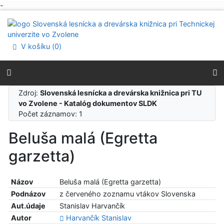
-
Prejsť na obsah
Prejsť na menu
Prehlásenie o webovej prístupnosti
V košíku (
0
)
Zdroj:
Slovenská lesnícka a drevárska knižnica pri TU
vo Zvolene - Katalóg dokumentov SLDK
Počet záznamov: 1
Beluša malá (Egretta
garzetta)
Názov
Beluša malá (Egretta garzetta)
Podnázov
z červeného zoznamu vtákov Slovenska
Aut.údaje
Stanislav Harvančík
Autor
Harvančík Stanislav