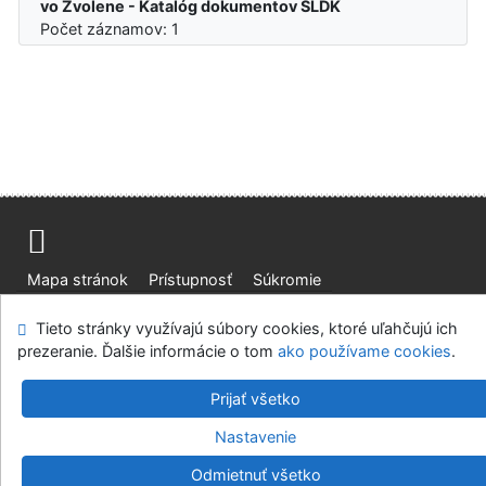
vo Zvolene - Katalóg dokumentov SLDK
Počet záznamov: 1
Mapa stránok
Prístupnosť
Súkromie
Modul OpenSearch
Napíšte nám
Nastavenie cookies
Tieto stránky využívajú súbory cookies, ktoré uľahčujú ich
prezeranie. Ďalšie informácie o tom
ako používame cookies
.
Slovenská lesnícka a drevárska knižnica pri Technickej
univerzite vo Zvolene
Prijať všetko
©1993-2026
IPAC
v.4.8.63a
-
Cosmotron Slovakia, s.r.o.
Nastavenie
Odmietnuť všetko