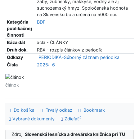
žaby, žubrienky, mäkkýše, vodný ale aj
suchozemský hmyz. Spoločenská hodnota
na Slovensku bola určená na 5000 eur.
Kategória
BDF
publikačnej
činnosti
Báza dát
xcla - ČLÁNKY
Druh dok.
RBX - rozpis článkov z periodík
Odkazy
PERIODIKÁ-Súborný záznam periodika
Čísla
2025:
6
článok
Do košíka
Trvalý odkaz
Bookmark
Vybrané dokumenty
Zdieľať
Zdroj:
Slovenská lesnícka a drevárska knižnica pri TU