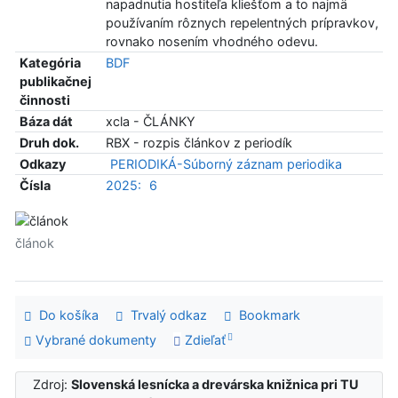
napadnutia hostiteľa kliešťom a to najmä
používaním rôznych repelentných prípravkov,
rovnako nosením vhodného odevu.
Kategória
BDF
publikačnej
činnosti
Báza dát
xcla - ČLÁNKY
Druh dok.
RBX - rozpis článkov z periodík
Odkazy
PERIODIKÁ-Súborný záznam periodika
Čísla
2025:
6
článok
Do košíka
Trvalý odkaz
Bookmark
Vybrané dokumenty
Zdieľať
Zdroj:
Slovenská lesnícka a drevárska knižnica pri TU