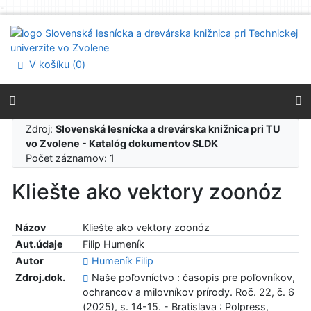
-
Prejsť na obsah
Prejsť na menu
Prehlásenie o webovej prístupnosti
V košíku (
0
)
Zdroj:
Slovenská lesnícka a drevárska knižnica pri TU
vo Zvolene - Katalóg dokumentov SLDK
Počet záznamov: 1
Kliešte ako vektory zoonóz
Názov
Kliešte ako vektory zoonóz
Aut.údaje
Filip Humeník
Autor
Humeník Filip
Zdroj.dok.
Naše poľovníctvo : časopis pre poľovníkov,
ochrancov a milovníkov prírody. Roč. 22, č. 6
(2025), s. 14-15. - Bratislava : Polpress,