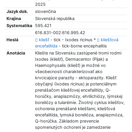
2025
Jazyk dok.
slovenčina
Krajina
Slovenská republika
Systematika
595.421
616.831-002:616.995.42
Heslá
kliešť
- tick - Ixodes ricinus *
kliešťová
encefalitída
- tick-borne encephalitis
Anotácia
Kliešte na Slovensku zastúpené tromi rodmi
Ixodes (kliešť), Dermacentor (Pijak) a
Haemophysalis (kliešť) je možné vo
všeobecnosti charakterizovať ako
krvcicajúce parazity - ektoparazity. Kliešť
obyčajný (Ixodes ricinus) je potenciálnym
prenášačom kliešťovej encefalitídy, Q-
horúčky, anaplazmózy, ehrilichiózy, lýmskej
boreliózy a tularémie. Životný cyklus kliešťov,
ochorenia prenášané kliešťami, kliešťová
encefalitída, lymská borelióza, anaplazmóza,
Q-horúčka. Základom prevencie
spomenutých ochorení je zamedzenie