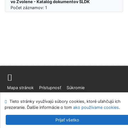
vo Zvolene - Katalóg dokumentov SLDK
Počet záznamov: 1
Mapa stránok
Prístupnosť
Súkromie
Modul OpenSearch
Napíšte nám
Nastavenie cookies
Tieto stránky využívajú súbory cookies, ktoré uľahčujú ich
prezeranie. Ďalšie informácie o tom
ako používame cookies
.
Slovenská lesnícka a drevárska knižnica pri Technickej
univerzite vo Zvolene
Prijať všetko
©1993-2026
IPAC
v.4.8.63a
-
Cosmotron Slovakia, s.r.o.