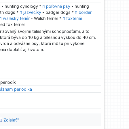
a
- hunting cynology *
poľovné psy
- hunting
rth dogs *
jazvečíky
- badger dogs *
border
waleský teriér
- Welsh terrier *
foxteriér
ed fox terrier
erizovaný svojimi telesnými schopnosťami, a to
 ktorá býva do 10 kg a telesnou výškou do 40 cm.
vrdé a odvážne psy, ktoré môžu pri výkone
ia doplatiť aj životom.
 periodík
áznam periodika
Zdieľať