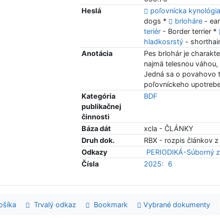
Heslá
poľovnícka kynológi
dogs *
brloháre
- ea
teriér
- Border terrier *
hladkosrstý
- shorthair
Anotácia
Pes brlohár je charakt
najmä telesnou váhou,
Jedná sa o povahovo t
poľovníckeho upotreben
Kategória
BDF
publikačnej
činnosti
Báza dát
xcla - ČLÁNKY
Druh dok.
RBX - rozpis článkov z
Odkazy
PERIODIKÁ-Súborný z
Čísla
2025:
6
šíka
Trvalý odkaz
Bookmark
Vybrané dokumenty