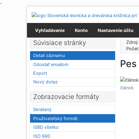
-
Prejsť na obsah
Prejsť na menu
Prehlásenie o webovej prístupnosti
Vyhľadávanie
Konto
Nastavenie účtu
Súvisiace stránky
Zdroj
Počet
Detail záznamu
Pes 
Odoslať emailom
Export
Nový dotaz
článok
Zobrazovacie formáty
Skrátený
Použivateľský formát
ISBD všetko
ISO 690