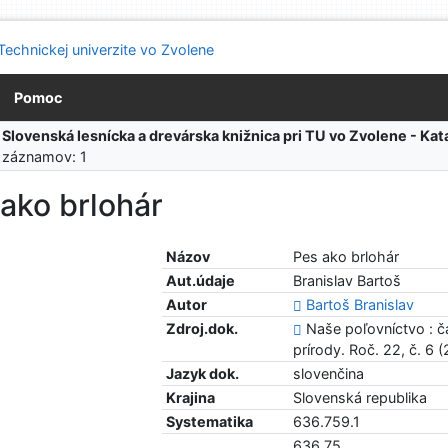
Pomoc
:
Slovenská lesnícka a drevárska knižnica pri TU vo Zvolene - K
 záznamov: 1
ako brlohár
Názov
Pes ako brlohár
Aut.údaje
Branislav Bartoš
Autor
Bartoš Branislav
Zdroj.dok.
Naše poľovníctvo : č
prírody. Roč. 22, č. 6 (
Jazyk dok.
slovenčina
Krajina
Slovenská republika
Systematika
636.759.1
636.75