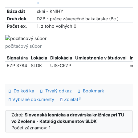
Báza dát
xkni - KNIHY
Druh dok.
DZB - práce záverečné bakalárske (Bc.)
Počet ex.
1, z toho voľných 0
počítačový súbor
Signatúra
Lokácia
Dislokácia
Umiestnenie v študovni
Inf
EZP 3784
SLDK
UIS-CRZP
ned
Do košíka
Trvalý odkaz
Bookmark
Vybrané dokumenty
Zdieľať
Zdroj:
Slovenská lesnícka a drevárska knižnica pri TU
vo Zvolene - Katalóg dokumentov SLDK
Počet záznamov: 1