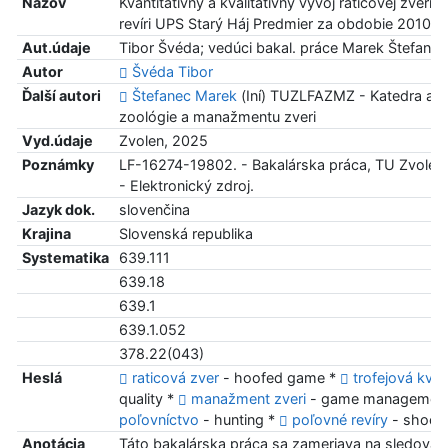
Názov
Kvantitatívny a kvalitatívny vývoj raticovej zveri
revíri UPS Starý Háj Predmier za obdobie 2010 
Aut.údaje
Tibor Švéda; vedúci bakal. práce Marek Štefanec
Autor
Švéda Tibor
Ďalší autori
Štefanec Marek
(Iní) TUZLFAZMZ - Katedra apl
zoológie a manažmentu zveri
Vyd.údaje
Zvolen, 2025
Poznámky
LF-16274-19802. - Bakalárska práca, TU Zvolen
- Elektronický zdroj.
Jazyk dok.
slovenčina
Krajina
Slovenská republika
Systematika
639.111
639.18
639.1
639.1.052
378.22(043)
Heslá
raticová zver
- hoofed game *
trofejová kvali
quality *
manažment zveri
- game managemen
poľovníctvo
- hunting *
poľovné revíry
- shooti
Anotácia
Táto bakalárska práca sa zameriava na sledovan