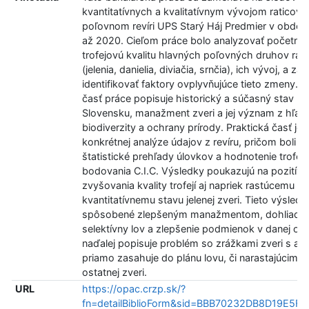
kvantitatívnych a kvalitatívnym vývojom raticovej
poľovnom revíri UPS Starý Háj Predmier v obdob
až 2020. Cieľom práce bolo analyzovať početnos
trofejovú kvalitu hlavných poľovných druhov rati
(jelenia, danielia, diviačia, srnčia), ich vývoj, a zá
identifikovať faktory ovplyvňujúce tieto zmeny. T
časť práce popisuje historický a súčasný stav po
Slovensku, manažment zveri a jej význam z hľad
biodiverzity a ochrany prírody. Praktická časť je
konkrétnej analýze údajov z revíru, pričom boli vy
štatistické prehľady úlovkov a hodnotenie trofejí
bodovania C.I.C. Výsledky poukazujú na pozitívn
zvyšovania kvality trofejí aj napriek rastúcemu
kvantitatívnemu stavu jelenej zveri. Tieto výsled
spôsobené zlepšeným manažmentom, dohliadan
selektívny lov a zlepšenie podmienok v danej obl
naďalej popisuje problém so zrážkami zveri s au
priamo zasahuje do plánu lovu, či narastajúcimi 
ostatnej zveri.
URL
https://opac.crzp.sk/?
fn=detailBiblioForm&sid=BBB70232DB8D19E5F