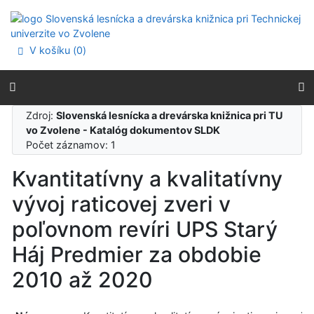
Prejsť na obsah
Prejsť na menu
Prehlásenie o webovej prístupnosti
V košíku (
0
)
Zdroj:
Slovenská lesnícka a drevárska knižnica pri TU
vo Zvolene - Katalóg dokumentov SLDK
Počet záznamov: 1
Kvantitatívny a kvalitatívny
vývoj raticovej zveri v
poľovnom revíri UPS Starý
Háj Predmier za obdobie
2010 až 2020