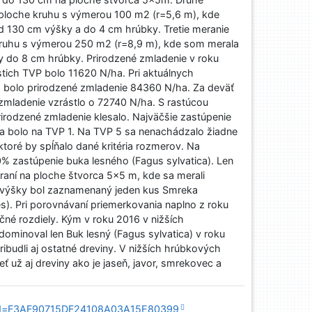
 ploche kruhu s výmerou 100 m2 (r=5,6 m), kde
d 130 cm výšky a do 4 cm hrúbky. Tretie meranie
kruhu s výmerou 250 m2 (r=8,9 m), kde som merala
y do 8 cm hrúbky. Prirodzené zmladenie v roku
tich TVP bolo 11620 N/ha. Pri aktuálnych
 bolo prirodzené zmladenie 84360 N/ha. Za deväť
zmladenie vzrástlo o 72740 N/ha. S rastúcou
rodzené zmladenie klesalo. Najväčšie zastúpenie
a bolo na TVP 1. Na TVP 5 sa nenachádzalo žiadne
ktoré by spĺňalo dané kritéria rozmerov. Na
% zastúpenie buka lesného (Fagus sylvatica). Len
aní na ploche štvorca 5x5 m, kde sa merali
 výšky bol zaznamenaný jeden kus Smreka
s). Pri porovnávaní priemerkovania naplno z roku
čné rozdiely. Kým v roku 2016 v nižších
ominoval len Buk lesný (Fagus sylvatica) v roku
ribudli aj ostatné dreviny. V nižších hrúbkových
 už aj dreviny ako je jaseň, javor, smrekovec a
&sid=F3AF90715DF24108A03A15E80399