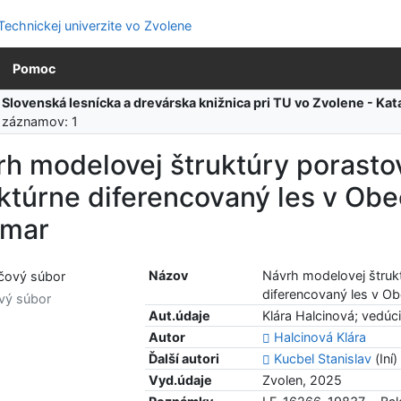
Pomoc
:
Slovenská lesnícka a drevárska knižnica pri TU vo Zvolene - K
 záznamov: 1
rh modelovej štruktúry porasto
ktúrne diferencovaný les v Ob
kmar
Názov
Návrh modelovej štruk
diferencovaný les v O
vý súbor
Aut.údaje
Klára Halcinová; vedúci
Autor
Halcinová Klára
Ďalší autori
Kucbel Stanislav
(Iní
Vyd.údaje
Zvolen, 2025