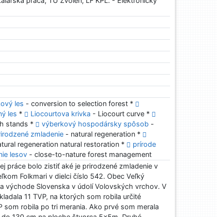
lárska práca, TU Zvolen, LF KPL. - Elektronický
ový les
- conversion to selection forest *
ný les
*
Liocourtova krivka
- Liocourt curve *
h stands *
výberkový hospodársky spôsob
-
rirodzené zmladenie
- natural regeneration *
tural regeneration natural restoration *
prírode
ie lesov
- close-to-nature forest management
j práce bolo zistiť aké je prirodzené zmladenie v
kom Folkmari v dielci číslo 542. Obec Veľký
a východe Slovenska v údolí Volovských vrchov. V
kladala 11 TVP, na ktorých som robila určité
 som robila po tri merania. Ako prvé som merala
 do 130 cm na ploche štvorca 5x5m. Druhé