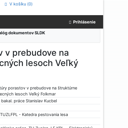
V košíku (
0
)
Prihlásenie
atalóg dokumentov SLDK
v v prebudove na
ecných lesoch Veľký
túry porastov v prebudove na štruktúrne
becných lesoch Veľký Folkmar
 bakal. práce Stanislav Kucbel
) TUZLFPL - Katedra pestovania lesa