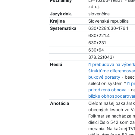
Poznámky
LF-16266-19837. - Baka
zdroj.
Jazyk dok.
slovenčina
Krajina
Slovenská republika
Systematika
630*228:630*176.1
630*221.4
630*231
630*64
378.22(043)
Heslá
prebudova na výberk
štruktúrne diferencova
bukové porasty
- beec
selection system *
p
prirodzená obnova
- na
blízke obhospodarovan
Anotácia
Cieľom našej bakalárske
obecných lesoch vo Veľ
Folkmar sa nachádza n
dielci číslo 542 som za
merania. Na každej TVP
výšku drevín od 50 cm