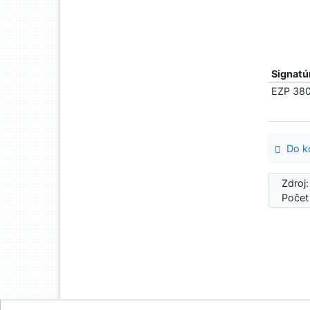
Signatú
EZP 38
Do ko
Zdroj
Počet