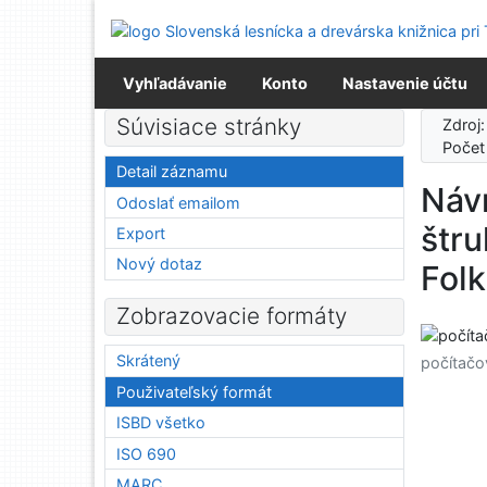
Prejsť na obsah
Prejsť na menu
Prehlásenie o webovej prístupnosti
Vyhľadávanie
Konto
Nastavenie účtu
Súvisiace stránky
Zdroj
Počet
Detail záznamu
Náv
Odoslať emailom
štru
Export
Nový dotaz
Fol
Zobrazovacie formáty
Skrátený
počítačo
Použivateľský formát
ISBD všetko
ISO 690
MARC