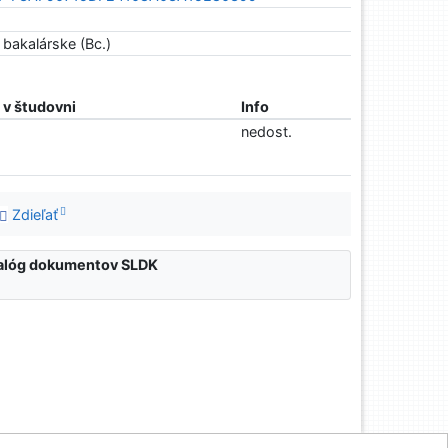
bakalárske (Bc.)
v študovni
Info
nedost.
Zdieľať
atalóg dokumentov SLDK