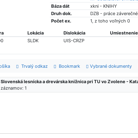
Báza dát
xkni - KNIHY
Druh dok.
DZB - práce záverečné 
Počet ex.
1, z toho voľných 0
ra
Lokácia
Dislokácia
Umiestnenie 
00
SLDK
UIS-CRZP
šíka
Trvalý odkaz
Bookmark
Vybrané dokumenty
:
Slovenská lesnícka a drevárska knižnica pri TU vo Zvolene - K
 záznamov: 1