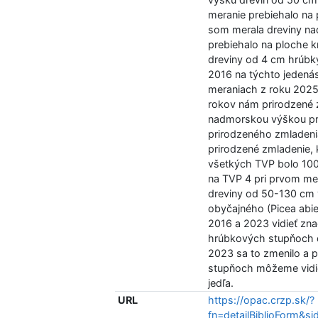
meranie prebiehalo na
som merala dreviny na
prebiehalo na ploche 
dreviny od 4 cm hrúbk
2016 na týchto jedenás
meraniach z roku 2025
rokov nám prirodzené 
nadmorskou výškou pri
prirodzeného zmladeni
prirodzené zmladenie, 
všetkých TVP bolo 100
na TVP 4 pri prvom mer
dreviny od 50-130 cm
obyčajného (Picea abie
2016 a 2023 vidieť zna
hrúbkových stupňoch d
2023 sa to zmenilo a p
stupňoch môžeme vidieť
jedľa.
URL
https://opac.crzp.sk/?
fn=detailBiblioForm