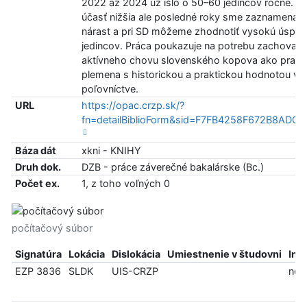
2022 až 2024 už išlo o 50–60 jedincov ročne. 
účasť nižšia ale posledné roky sme zaznamenali
nárast a pri SD môžeme zhodnotiť vysokú úspeš
jedincov. Práca poukazuje na potrebu zachovani
aktívneho chovu slovenského kopova ako prac
plemena s historickou a praktickou hodnotou v
poľovníctve.
URL
https://opac.crzp.sk/?
fn=detailBiblioForm&sid=F7FB4258F672B8ADC
Báza dát
xkni - KNIHY
Druh dok.
DZB - práce záverečné bakalárske (Bc.)
Počet ex.
1, z toho voľných 0
počítačový súbor
Signatúra
Lokácia
Dislokácia
Umiestnenie v študovni
Inf
EZP 3836
SLDK
UIS-CRZP
ned