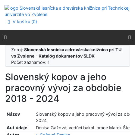
Prejsť na obsah
Prejsť na menu
Prehlásenie o webovej prístupnosti
V košíku (
0
)
Zdroj:
Slovenská lesnícka a drevárska knižnica pri TU
vo Zvolene - Katalóg dokumentov SLDK
Počet záznamov: 1
Slovenský kopov a jeho
pracovný vývoj za obdobie
2018 - 2024
Názov
Slovenský kopov a jeho pracovný vývoj za obdo
2024
Aut.údaje
Denisa Gažová; vedúci bakal. práce Marek Štefa
Autor
Gažová Denisa