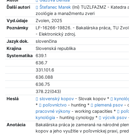
Ďalší autori
Štefanec Marek
(Iní) TUZLFAZMZ - Katedra apl
zoológie a manažmentu zveri
Vyd.údaje
Zvolen, 2025
Poznámky
LF-16266-19826. - Bakalárska práca, TU Zvolen
- Elektronický zdroj.
Jazyk dok.
slovenčina
Krajina
Slovenská republika
Systematika
639.1
636.7
331.101.6
636.088
636.75
378.22(043)
Heslá
slovenský kopov
- Slovak kopov *
kynológia
*
poľovníctvo
- hunting *
plemená psov
- do
pracovné výkony
- working capacities *
poľov
kynológia
- hunting cynology *
výcvik psov
- d
Anotácia
Bakalárska práca je zameraná na národné pleme
kopov a jeho využitie v poľovníckej praxi, pred