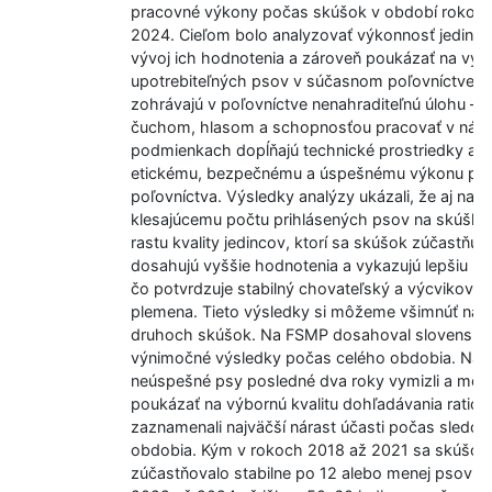
pracovné výkony počas skúšok v období rokov 
2024. Cieľom bolo analyzovať výkonnosť jedinco
vývoj ich hodnotenia a zároveň poukázať na vý
upotrebiteľných psov v súčasnom poľovníctve. 
zohrávajú v poľovníctve nenahraditeľnú úlohu – 
čuchom, hlasom a schopnosťou pracovať v nár
podmienkach dopĺňajú technické prostriedky a pr
etickému, bezpečnému a úspešnému výkonu pr
poľovníctva. Výsledky analýzy ukázali, že aj napr
klesajúcemu počtu prihlásených psov na skúšk
rastu kvality jedincov, ktorí sa skúšok zúčastňujú
dosahujú vyššie hodnotenia a vykazujú lepšiu pr
čo potvrdzuje stabilný chovateľský a výcvikový 
plemena. Tieto výsledky si môžeme všimnúť na 
druhoch skúšok. Na FSMP dosahoval slovenský
výnimočné výsledky počas celého obdobia. Na 
neúspešné psy posledné dva roky vymizli a mô
poukázať na výbornú kvalitu dohľadávania raticov
zaznamenali najväčší nárast účasti počas sledo
obdobia. Kým v rokoch 2018 až 2021 sa skúšok
zúčastňovalo stabilne po 12 alebo menej psov, 