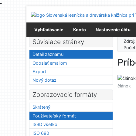
-
Prejsť na obsah
Prejsť na menu
Prehlásenie o webovej prístupnosti
Vyhľadávanie
Konto
Nastavenie účtu
Súvisiace stránky
Zdroj
Počet
Detail záznamu
Príb
Odoslať emailom
Export
Nový dotaz
článok
Zobrazovacie formáty
Skrátený
Použivateľský formát
ISBD všetko
ISO 690