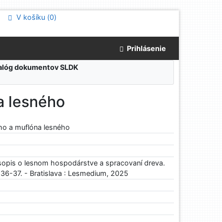
V košíku (
0
)
Prihlásenie
atalóg dokumentov SLDK
a lesného
ého a muflóna lesného
sopis o lesnom hospodárstve a spracovaní dreva.
. 36-37. - Bratislava : Lesmedium, 2025