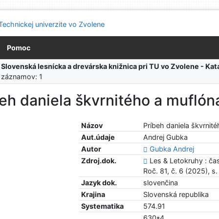
Pomoc
:
Slovenská lesnícka a drevárska knižnica pri TU vo Zvolene - K
 záznamov: 1
eh daniela škvrnitého a muflón
Názov
Príbeh daniela škvrnit
Aut.údaje
Andrej Gubka
Autor
Gubka Andrej
Zdroj.dok.
Les & Letokruhy : ča
Roč. 81, č. 6 (2025), s
Jazyk dok.
slovenčina
Krajina
Slovenská republika
Systematika
574.91
630*4