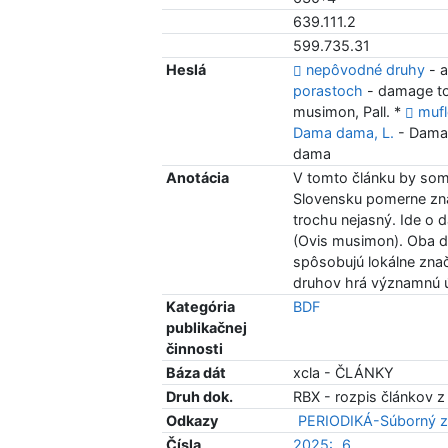
639.111.2
599.735.31
Heslá
nepôvodné druhy
- a
porastoch
- damage to
musimon, Pall. *
mufl
Dama dama, L.
- Dama
dama
Anotácia
V tomto článku by som c
Slovensku pomerne zná
trochu nejasný. Ide o 
(Ovis musimon). Oba 
spôsobujú lokálne zna
druhov hrá významnú ú
Kategória
BDF
publikačnej
činnosti
Báza dát
xcla - ČLÁNKY
Druh dok.
RBX - rozpis článkov z
Odkazy
PERIODIKÁ-Súborný z
Čísla
2025:
6