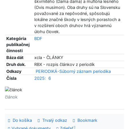
škvrnitého (Dama dama) a muflóna lesného
(Ovis musimon). Oba druhy sú na Slovensku
považované za nepôvodné, spôsobujú
lokálne značné škody v lesných porastoch a
v rozšírení oboch druhov hrá významnú
úlohu človek.
Kategória
BDF
publikačnej
činnosti
Báza dát
xcla - ČLÁNKY
Druh dok.
RBX - rozpis článkov z periodík
Odkazy
PERIODIKÁ-Súborný záznam periodika
Čísla
2025:
6
článok
Do košíka
Trvalý odkaz
Bookmark
Vybrané dokumenty
Zdieľať