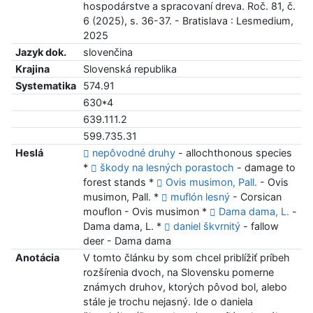
hospodárstve a spracovaní dreva. Roč. 81, č.
6 (2025), s. 36-37. - Bratislava : Lesmedium,
2025
Jazyk dok.
slovenčina
Krajina
Slovenská republika
Systematika
574.91
630*4
639.111.2
599.735.31
Heslá
nepôvodné druhy
- allochthonous species
*
škody na lesných porastoch
- damage to
forest stands *
Ovis musimon, Pall.
- Ovis
musimon, Pall. *
muflón lesný
- Corsican
mouflon - Ovis musimon *
Dama dama, L.
-
Dama dama, L. *
daniel škvrnitý
- fallow
deer - Dama dama
Anotácia
V tomto článku by som chcel priblížiť príbeh
rozšírenia dvoch, na Slovensku pomerne
známych druhov, ktorých pôvod bol, alebo
stále je trochu nejasný. Ide o daniela