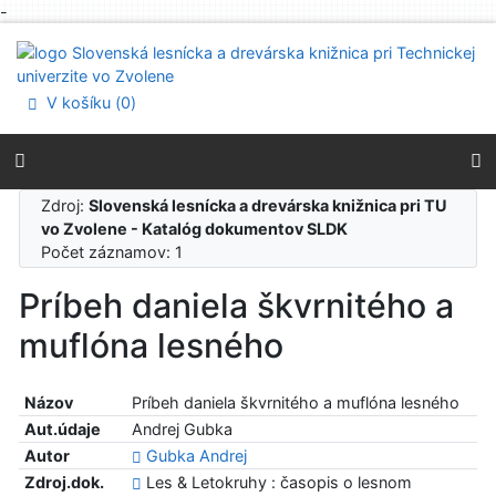
-
Prejsť na obsah
Prejsť na menu
Prehlásenie o webovej prístupnosti
V košíku (
0
)
Zdroj:
Slovenská lesnícka a drevárska knižnica pri TU
vo Zvolene - Katalóg dokumentov SLDK
Počet záznamov: 1
Príbeh daniela škvrnitého a
muflóna lesného
Názov
Príbeh daniela škvrnitého a muflóna lesného
Aut.údaje
Andrej Gubka
Autor
Gubka Andrej
Zdroj.dok.
Les & Letokruhy : časopis o lesnom