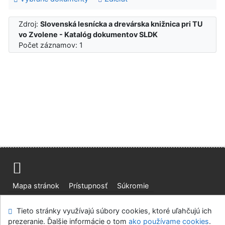
Zdroj:
Slovenská lesnícka a drevárska knižnica pri TU
vo Zvolene - Katalóg dokumentov SLDK
Počet záznamov: 1
Mapa stránok
Prístupnosť
Súkromie
Modul OpenSearch
Napíšte nám
Nastavenie cookies
Tieto stránky využívajú súbory cookies, ktoré uľahčujú ich
prezeranie. Ďalšie informácie o tom
ako používame cookies
.
Slovenská lesnícka a drevárska knižnica pri Technickej