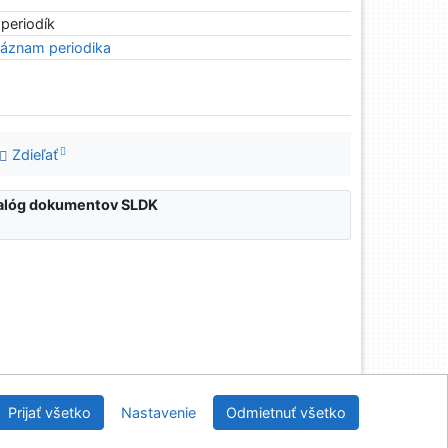
 periodík
áznam periodika
Zdieľať
atalóg dokumentov SLDK
nícka a drevárska knižnica pri Technickej univerzite
Prijať všetko
Nastavenie
Odmietnuť všetko
vo Zvolene