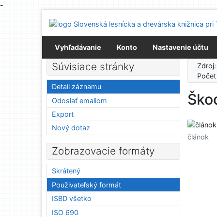
-
Prejsť na obsah
Prejsť na menu
Prehlásenie o webovej prístupnosti
Vyhľadávanie
Konto
Nastavenie účtu
Súvisiace stránky
Zdroj
Počet
Detail záznamu
Škod
Odoslať emailom
Export
Nový dotaz
článok
Zobrazovacie formáty
Skrátený
Použivateľský formát
ISBD všetko
ISO 690