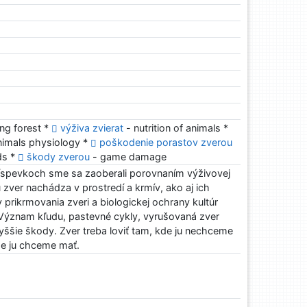
ng forest *
výživa zvierat
- nutrition of animals *
nimals physiology *
poškodenie porastov zverou
ds *
škody zverou
- game damage
íspevkoch sme sa zaoberali porovnaním výživovej
 zver nachádza v prostredí a krmív, ako aj ich
 prikrmovania zveri a biologickej ochrany kultúr
Význam kľudu, pastevné cykly, vyrušovaná zver
ššie škody. Zver treba loviť tam, kde ju nechceme
kde ju chceme mať.