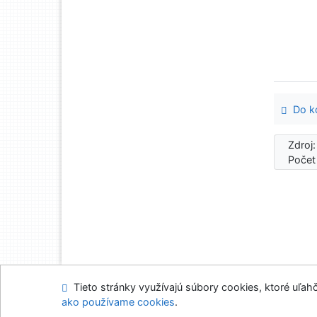
Do ko
Zdroj
Počet
Tieto stránky využívajú súbory cookies, ktoré uľahč
Mapa stránok
Prís
ako používame cookies
.
Napíšte nám
Nasta