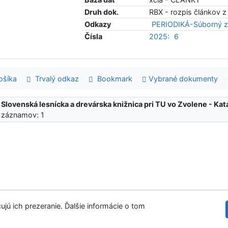
Druh dok.
RBX - rozpis článkov z
Odkazy
PERIODIKÁ-Súborný z
Čísla
2025:
6
šíka
Trvalý odkaz
Bookmark
Vybrané dokumenty
:
Slovenská lesnícka a drevárska knižnica pri TU vo Zvolene - K
 záznamov: 1
ujú ich prezeranie. Ďalšie informácie o tom
Slovenská les
tupnosť
Súkromie
Modul OpenSearch
venie cookies