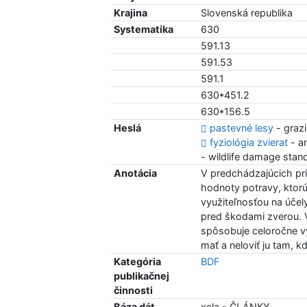
Krajina
Slovenská republika
Systematika
630
591.13
591.53
591.1
630*451.2
630*156.5
Heslá
pastevné lesy
- grazi
fyziológia zvierat
- a
- wildlife damage stan
Anotácia
V predchádzajúcich pr
hodnoty potravy, ktorú
využiteľnosťou na účely
pred škodami zverou. 
spôsobuje celoročne vy
mať a neloviť ju tam, 
Kategória
BDF
publikačnej
činnosti
Báza dát
xcla - ČLÁNKY