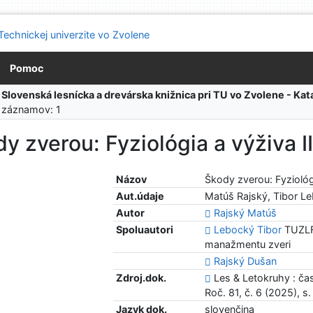
Pomoc
:
Slovenská lesnícka a drevárska knižnica pri TU vo Zvolene - K
 záznamov: 1
y zverou: Fyziológia a výživa II
Názov
Škody zverou: Fyziológi
Aut.údaje
Matúš Rajský, Tibor L
Autor
Rajský Matúš
Spoluautori
Lebocký Tibor
TUZLFA
manažmentu zveri
Rajský Dušan
Zdroj.dok.
Les & Letokruhy : ča
Roč. 81, č. 6 (2025), s
Jazyk dok.
slovenčina