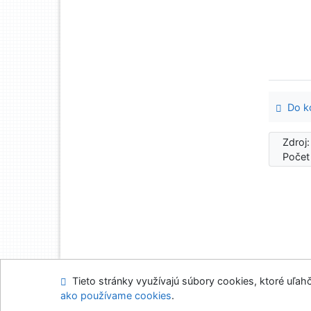
Do ko
Zdroj
Počet
Tieto stránky využívajú súbory cookies, ktoré uľahč
Mapa stránok
Prís
ako používame cookies
.
Napíšte nám
Nasta