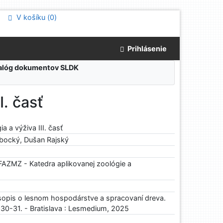
V košíku (
0
)
Prihlásenie
atalóg dokumentov SLDK
I. časť
a a výživa III. časť
ebocký, Dušan Rajský
ZMZ - Katedra aplikovanej zoológie a
sopis o lesnom hospodárstve a spracovaní dreva.
. 30-31. - Bratislava : Lesmedium, 2025