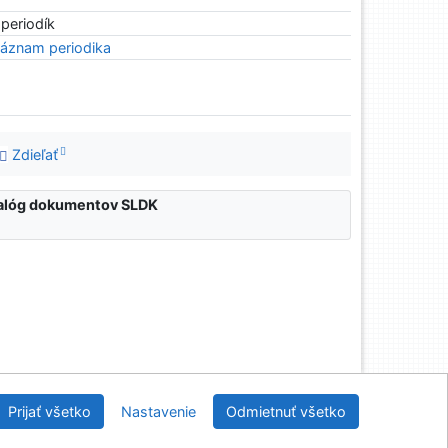
 periodík
áznam periodika
Zdieľať
atalóg dokumentov SLDK
nícka a drevárska knižnica pri Technickej univerzite
Prijať všetko
Nastavenie
Odmietnuť všetko
vo Zvolene