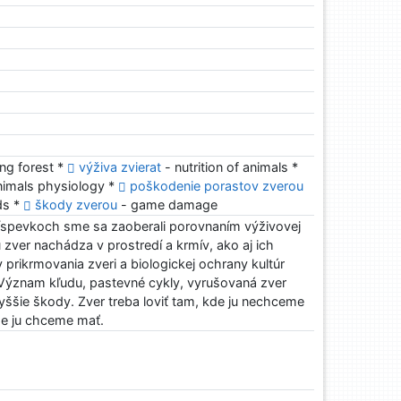
ng forest *
výživa zvierat
- nutrition of animals *
nimals physiology *
poškodenie porastov zverou
ds *
škody zverou
- game damage
íspevkoch sme sa zaoberali porovnaním výživovej
 zver nachádza v prostredí a krmív, ako aj ich
 prikrmovania zveri a biologickej ochrany kultúr
Význam kľudu, pastevné cykly, vyrušovaná zver
ššie škody. Zver treba loviť tam, kde ju nechceme
kde ju chceme mať.