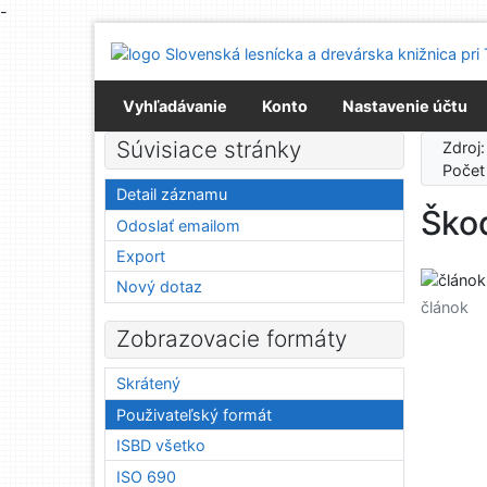
-
Prejsť na obsah
Prejsť na menu
Prehlásenie o webovej prístupnosti
Vyhľadávanie
Konto
Nastavenie účtu
Súvisiace stránky
Zdroj
Počet
Detail záznamu
Škod
Odoslať emailom
Export
Nový dotaz
článok
Zobrazovacie formáty
Skrátený
Použivateľský formát
ISBD všetko
ISO 690