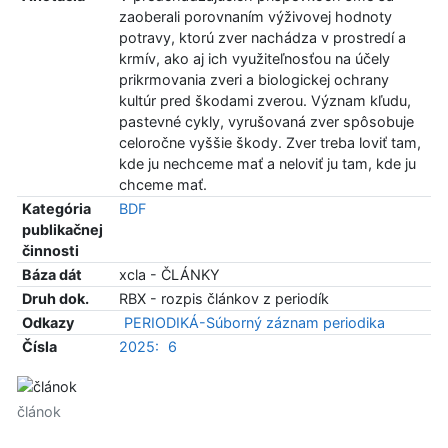
zaoberali porovnaním výživovej hodnoty
potravy, ktorú zver nachádza v prostredí a
krmív, ako aj ich využiteľnosťou na účely
prikrmovania zveri a biologickej ochrany
kultúr pred škodami zverou. Význam kľudu,
pastevné cykly, vyrušovaná zver spôsobuje
celoročne vyššie škody. Zver treba loviť tam,
kde ju nechceme mať a neloviť ju tam, kde ju
chceme mať.
Kategória
BDF
publikačnej
činnosti
Báza dát
xcla - ČLÁNKY
Druh dok.
RBX - rozpis článkov z periodík
Odkazy
PERIODIKÁ-Súborný záznam periodika
Čísla
2025:
6
článok