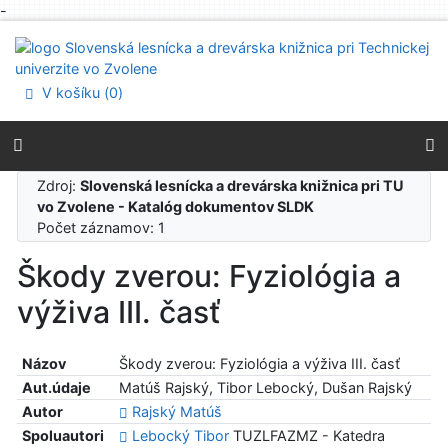
-
Prejsť na obsah
Prejsť na menu
Prehlásenie o webovej prístupnosti
V košíku (
0
)
Zdroj:
Slovenská lesnícka a drevárska knižnica pri TU
vo Zvolene - Katalóg dokumentov SLDK
Počet záznamov: 1
Škody zverou: Fyziológia a
výživa III. časť
Názov
Škody zverou: Fyziológia a výživa III. časť
Aut.údaje
Matúš Rajský, Tibor Lebocký, Dušan Rajský
Autor
Rajský Matúš
Spoluautori
Lebocký Tibor
TUZLFAZMZ - Katedra