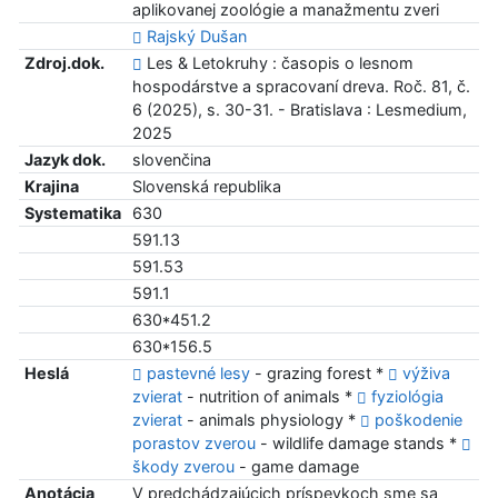
aplikovanej zoológie a manažmentu zveri
Rajský Dušan
Zdroj.dok.
Les & Letokruhy : časopis o lesnom
hospodárstve a spracovaní dreva. Roč. 81, č.
6 (2025), s. 30-31. - Bratislava : Lesmedium,
2025
Jazyk dok.
slovenčina
Krajina
Slovenská republika
Systematika
630
591.13
591.53
591.1
630*451.2
630*156.5
Heslá
pastevné lesy
- grazing forest *
výživa
zvierat
- nutrition of animals *
fyziológia
zvierat
- animals physiology *
poškodenie
porastov zverou
- wildlife damage stands *
škody zverou
- game damage
Anotácia
V predchádzajúcich príspevkoch sme sa