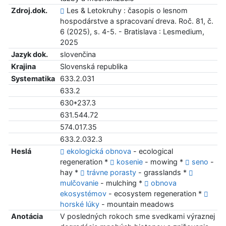
Zdroj.dok.
Les & Letokruhy : časopis o lesnom
hospodárstve a spracovaní dreva. Roč. 81, č.
6 (2025), s. 4-5. - Bratislava : Lesmedium,
2025
Jazyk dok.
slovenčina
Krajina
Slovenská republika
Systematika
633.2.031
633.2
630*237.3
631.544.72
574.017.35
633.2.032.3
Heslá
ekologická obnova
- ecological
regeneration *
kosenie
- mowing *
seno
-
hay *
trávne porasty
- grasslands *
mulčovanie
- mulching *
obnova
ekosystémov
- ecosystem regeneration *
horské lúky
- mountain meadows
Anotácia
V posledných rokoch sme svedkami výraznej