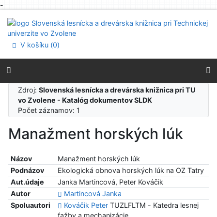
-
Prejsť na obsah
Prejsť na menu
Prehlásenie o webovej prístupnosti
V košíku (
0
)
Zdroj:
Slovenská lesnícka a drevárska knižnica pri TU
vo Zvolene - Katalóg dokumentov SLDK
Počet záznamov: 1
Manažment horských lúk
Názov
Manažment horských lúk
Podnázov
Ekologická obnova horských lúk na OZ Tatry
Aut.údaje
Janka Martincová, Peter Kováčik
Autor
Martincová Janka
Spoluautori
Kováčik Peter
TUZLFLTM - Katedra lesnej
ťažby a mechanizácie