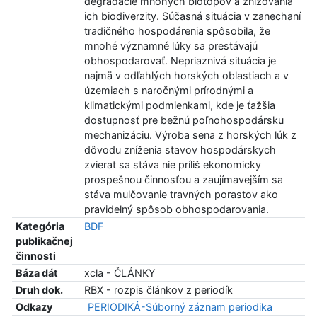
degradácie mnohých biotopov a znižovania
ich biodiverzity. Súčasná situácia v zanechaní
tradičného hospodárenia spôsobila, že
mnohé významné lúky sa prestávajú
obhospodarovať. Nepriaznivá situácia je
najmä v odľahlých horských oblastiach a v
územiach s naročnými prírodnými a
klimatickými podmienkami, kde je ťažšia
dostupnosť pre bežnú poľnohospodársku
mechanizáciu. Výroba sena z horských lúk z
dôvodu zníženia stavov hospodárskych
zvierat sa stáva nie príliš ekonomicky
prospešnou činnosťou a zaujímavejším sa
stáva mulčovanie travných porastov ako
pravidelný spôsob obhospodarovania.
Kategória
BDF
publikačnej
činnosti
Báza dát
xcla - ČLÁNKY
Druh dok.
RBX - rozpis článkov z periodík
Odkazy
PERIODIKÁ-Súborný záznam periodika