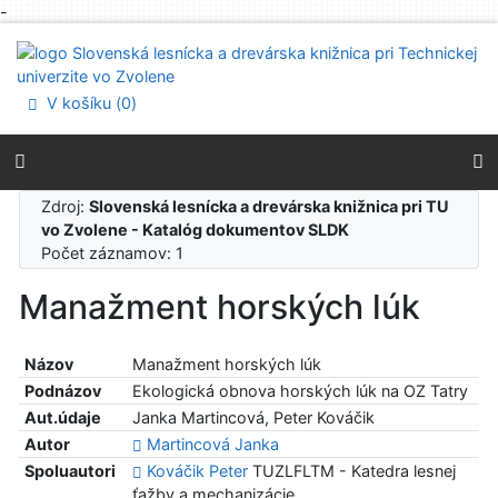
-
Prejsť na obsah
Prejsť na menu
Prehlásenie o webovej prístupnosti
V košíku (
0
)
Zdroj:
Slovenská lesnícka a drevárska knižnica pri TU
vo Zvolene - Katalóg dokumentov SLDK
Počet záznamov: 1
Manažment horských lúk
Názov
Manažment horských lúk
Podnázov
Ekologická obnova horských lúk na OZ Tatry
Aut.údaje
Janka Martincová, Peter Kováčik
Autor
Martincová Janka
Spoluautori
Kováčik Peter
TUZLFLTM - Katedra lesnej
ťažby a mechanizácie