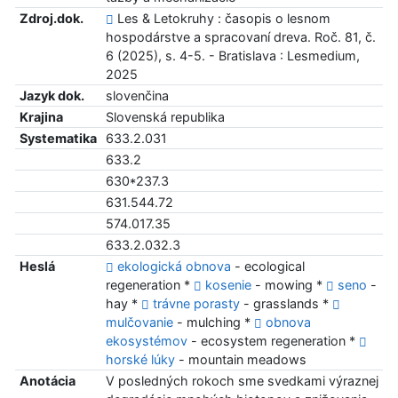
Zdroj.dok.
Les & Letokruhy : časopis o lesnom
hospodárstve a spracovaní dreva. Roč. 81, č.
6 (2025), s. 4-5. - Bratislava : Lesmedium,
2025
Jazyk dok.
slovenčina
Krajina
Slovenská republika
Systematika
633.2.031
633.2
630*237.3
631.544.72
574.017.35
633.2.032.3
Heslá
ekologická obnova
- ecological
regeneration *
kosenie
- mowing *
seno
-
hay *
trávne porasty
- grasslands *
mulčovanie
- mulching *
obnova
ekosystémov
- ecosystem regeneration *
horské lúky
- mountain meadows
Anotácia
V posledných rokoch sme svedkami výraznej