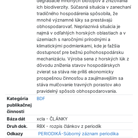
degradácie mnohých biotopov a znižovania
ich biodiverzity. Súčasná situácia v zanechaní
tradičného hospodárenia spôsobila, že
mnohé významné lúky sa prestávajú
obhospodarovať. Nepriaznivá situácia je
najmä v odľahlých horských oblastiach a v
územiach s naročnými prírodnými a
klimatickými podmienkami, kde je ťažšia
dostupnosť pre bežnú poľnohospodársku
mechanizáciu. Výroba sena z horských lúk z
dôvodu zníženia stavov hospodárskych
zvierat sa stáva nie príliš ekonomicky
prospešnou činnosťou a zaujímavejším sa
stáva mulčovanie travných porastov ako
pravidelný spôsob obhospodarovania.
Kategória
BDF
publikačnej
činnosti
Báza dát
xcla - ČLÁNKY
Druh dok.
RBX - rozpis článkov z periodík
Odkazy
PERIODIKÁ-Súborný záznam periodika