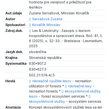
hodnota pre verejnosť a príležitosť pre
lesníkov
Aut.údaje
Zuzana Sarvašová, Miroslav Kovalčík
Autor
Sarvašová Zuzana
Spoluautori
Kovalčík Miroslav
Zdroj.dok.
Les & Letokruhy : časopis o lesnom
hospodárstve a spracovaní dreva. Roč. 81, č.
6 (2025), s. 32-33. - Bratislava : Lesmedium,
2025
Jazyk dok.
slovenčina
Krajina
Slovenská republika
Systematika
630*907.2
630*627.3
502.21:574.4/.5
Heslá
rekreačné využitie lesov
- recreation
utilization of forests *
rekreačné lesy
-
recreation forests *
ekosystémové služby
lesov
- forest ecosystem services *
ekosystémové služby
- ecosystem services
Anotácia
Koncept ekosystémových služieb lesa sa len