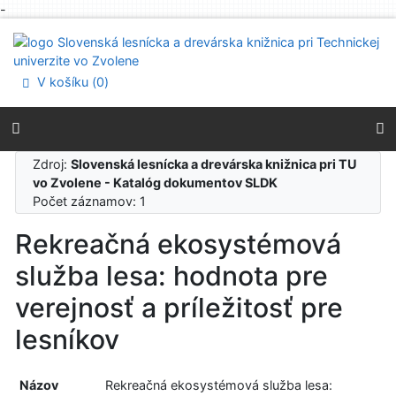
-
Prejsť na obsah
Prejsť na menu
Prehlásenie o webovej prístupnosti
V košíku (
0
)
Zdroj:
Slovenská lesnícka a drevárska knižnica pri TU
vo Zvolene - Katalóg dokumentov SLDK
Počet záznamov: 1
Rekreačná ekosystémová
služba lesa: hodnota pre
verejnosť a príležitosť pre
lesníkov
Názov
Rekreačná ekosystémová služba lesa: