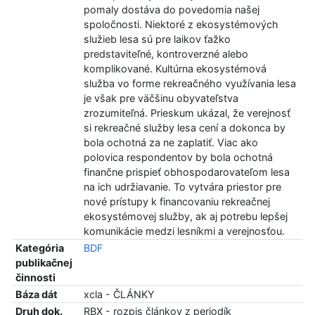
pomaly dostáva do povedomia našej
spoločnosti. Niektoré z ekosystémových
služieb lesa sú pre laikov ťažko
predstaviteľné, kontroverzné alebo
komplikované. Kultúrna ekosystémová
služba vo forme rekreačného využívania lesa
je však pre väčšinu obyvateľstva
zrozumiteľná. Prieskum ukázal, že verejnosť
si rekreačné služby lesa cení a dokonca by
bola ochotná za ne zaplatiť. Viac ako
polovica respondentov by bola ochotná
finančne prispieť obhospodarovateľom lesa
na ich udržiavanie. To vytvára priestor pre
nové prístupy k financovaniu rekreačnej
ekosystémovej služby, ak aj potrebu lepšej
komunikácie medzi lesníkmi a verejnosťou.
Kategória
BDF
publikačnej
činnosti
Báza dát
xcla - ČLÁNKY
Druh dok.
RBX - rozpis článkov z periodík