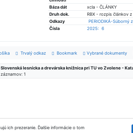
Báza dát
xcla - ČLÁNKY
Druh dok.
RBX - rozpis článkov z
Odkazy
PERIODIKÁ-Súborný z
Čísla
2025:
6
šíka
Trvalý odkaz
Bookmark
Vybrané dokumenty
:
Slovenská lesnícka a drevárska knižnica pri TU vo Zvolene - K
 záznamov: 1
ujú ich prezeranie. Ďalšie informácie o tom
Slovenská les
tupnosť
Súkromie
Modul OpenSearch