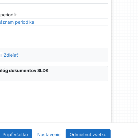
 periodík
áznam periodika
Zdieľať
atalóg dokumentov SLDK
nícka a drevárska knižnica pri Technickej univerzite
Prijať všetko
Nastavenie
Odmietnuť všetko