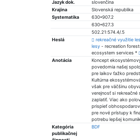
Jazyk dok.
slovenčina
Krajina
Slovenská republika
Systematika
630*907.2
630*627.3
502.21:574.4/.5
Heslá
rekreačné využitie le
lesy
- recreation fores
ecosystem services *
Anotácia
Koncept ekosystémovýc
povedomia našej spolo
pre laikov ťažko preds
Kultúrna ekosystémová
však pre väčšinu obyva
verejnosť si rekreačné
zaplatiť. Viac ako pol
prispieť obhospodarova
pre nové prístupy k fi
potrebu lepšej komunik
Kategória
BDF
publikačnej
činnosti