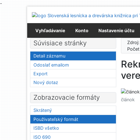
-
Prejsť na obsah
Prejsť na menu
Prehlásenie o webovej prístupnosti
Vyhľadávanie
Konto
Nastavenie účtu
Súvisiace stránky
Zdroj
Počet
Detail záznamu
Rek
Odoslať emailom
vere
Export
Nový dotaz
Zobrazovacie formáty
článok
Skrátený
Použivateľský formát
ISBD všetko
ISO 690