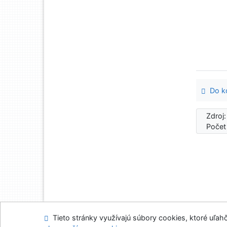
Do ko
Zdroj
Počet
Tieto stránky využívajú súbory cookies, ktoré uľahč
Mapa stránok
Prís