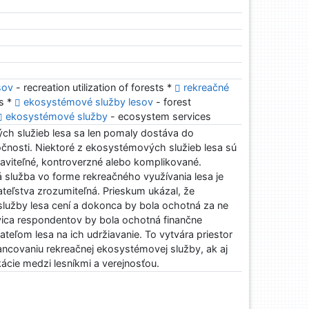
sov
- recreation utilization of forests *
rekreačné
ts *
ekosystémové služby lesov
- forest
ekosystémové služby
- ecosystem services
h služieb lesa sa len pomaly dostáva do
čnosti. Niektoré z ekosystémových služieb lesa sú
taviteľné, kontroverzné alebo komplikované.
 služba vo forme rekreačného využívania lesa je
teľstva zrozumiteľná. Prieskum ukázal, že
 služby lesa cení a dokonca by bola ochotná za ne
ovica respondentov by bola ochotná finančne
teľom lesa na ich udržiavanie. To vytvára priestor
nancovaniu rekreačnej ekosystémovej služby, ak aj
ácie medzi lesníkmi a verejnosťou.