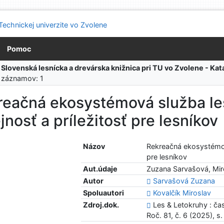
Pomoc
:
Slovenská lesnícka a drevárska knižnica pri TU vo Zvolene - K
 záznamov: 1
reačná ekosystémová služba le
jnosť a príležitosť pre lesníkov
Názov
Rekreačná ekosystémová
pre lesníkov
Aut.údaje
Zuzana Sarvašová, Mir
Autor
Sarvašová Zuzana
Spoluautori
Kovalčík Miroslav
Zdroj.dok.
Les & Letokruhy : ča
Roč. 81, č. 6 (2025), 