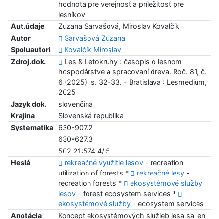
hodnota pre verejnosť a príležitosť pre
lesníkov
Aut.údaje
Zuzana Sarvašová, Miroslav Kovalčík
Autor
Sarvašová Zuzana
Spoluautori
Kovalčík Miroslav
Zdroj.dok.
Les & Letokruhy : časopis o lesnom
hospodárstve a spracovaní dreva. Roč. 81, č.
6 (2025), s. 32-33. - Bratislava : Lesmedium,
2025
Jazyk dok.
slovenčina
Krajina
Slovenská republika
Systematika
630*907.2
630*627.3
502.21:574.4/.5
Heslá
rekreačné využitie lesov
- recreation
utilization of forests *
rekreačné lesy
-
recreation forests *
ekosystémové služby
lesov
- forest ecosystem services *
ekosystémové služby
- ecosystem services
Anotácia
Koncept ekosystémových služieb lesa sa len