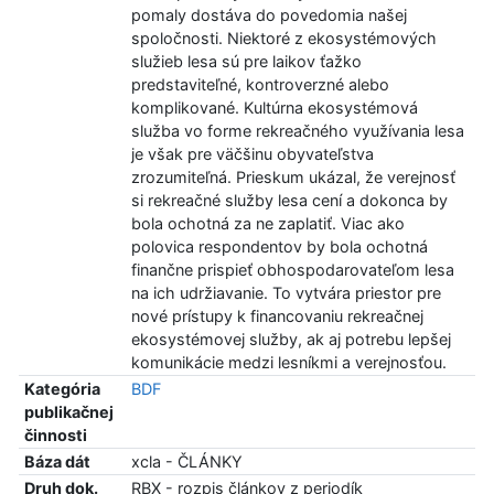
pomaly dostáva do povedomia našej
spoločnosti. Niektoré z ekosystémových
služieb lesa sú pre laikov ťažko
predstaviteľné, kontroverzné alebo
komplikované. Kultúrna ekosystémová
služba vo forme rekreačného využívania lesa
je však pre väčšinu obyvateľstva
zrozumiteľná. Prieskum ukázal, že verejnosť
si rekreačné služby lesa cení a dokonca by
bola ochotná za ne zaplatiť. Viac ako
polovica respondentov by bola ochotná
finančne prispieť obhospodarovateľom lesa
na ich udržiavanie. To vytvára priestor pre
nové prístupy k financovaniu rekreačnej
ekosystémovej služby, ak aj potrebu lepšej
komunikácie medzi lesníkmi a verejnosťou.
Kategória
BDF
publikačnej
činnosti
Báza dát
xcla - ČLÁNKY
Druh dok.
RBX - rozpis článkov z periodík