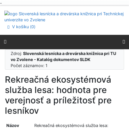
-
Prejsť na obsah
Prejsť na menu
Prehlásenie o webovej prístupnosti
V košíku (
0
)
Zdroj:
Slovenská lesnícka a drevárska knižnica pri TU
vo Zvolene - Katalóg dokumentov SLDK
Počet záznamov: 1
Rekreačná ekosystémová
služba lesa: hodnota pre
verejnosť a príležitosť pre
lesníkov
Názov
Rekreačná ekosystémová služba lesa: