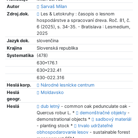
Autor
Sarvaš Milan
Zdroj.dok.
Les & Letokruhy : časopis o lesnom
hospodárstve a spracovaní dreva. Roč. 81, č.
6 (2025), s. 34-35. - Bratislava : Lesmedium,
2025
Jazyk dok.
slovenčina
Krajina
Slovenská republika
Systematika
(478)
630*176.1
630*232.41
630-022.316
Heslá korp.
Národné lesnícke centrum
Heslá
Moldavsko
geogr.
Heslá
dub letný
- common oak pedunculate oak -
Quercus robur L. *
demonštračné objekty
-
demonstrational objects *
sadbový materiál
- planting stock *
trvalo udržateľné
obhospodarovanie lesov
- sustainable forest