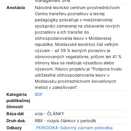
management SFM
Anotácia
Národné lesnícke centrum prostredníctvom
Centra transferu poznatkov a lesnej
pedagogiky pokračuje v medzinárodnej
spolupráci zameranej na získavanie nových
poznatkov a ich transfer do
obhospodarovania lesov v Moldavskej
republike. Moldavské lesníctvo čelí veľkým
výzvam - až 59 % lesných porastov je
obnovovaných vegetatívne, pričom len 41 %
obnovy lesa sa realizuje výsadbou alebo
výsevom. Názov projektu je "Podpora trvalo
udržateľná obhospodarovania lesov v
Moldavsku prostredníctvom inovatívnych
metód v zalesňovaní".
Kategória
BDF
publikačnej
činnosti
Báza dát
xcla - ČLÁNKY
Druh dok.
RBX - rozpis článkov z periodík
Odkazy
PERIODIKÁ-Súborný záznam periodika