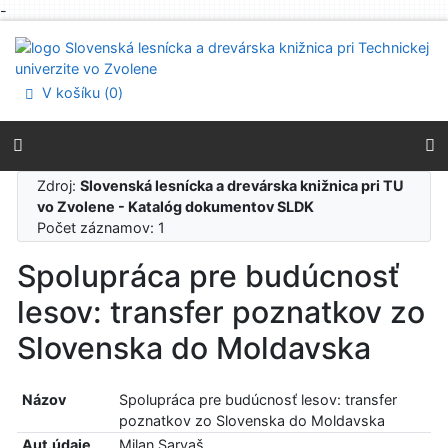
-
Prejsť na obsah
Prejsť na menu
Prehlásenie o webovej prístupnosti
V košíku (
0
)
Zdroj:
Slovenská lesnícka a drevárska knižnica pri TU
vo Zvolene - Katalóg dokumentov SLDK
Počet záznamov: 1
Spolupráca pre budúcnosť
lesov: transfer poznatkov zo
Slovenska do Moldavska
Názov
Spolupráca pre budúcnosť lesov: transfer
poznatkov zo Slovenska do Moldavska
Aut.údaje
Milan Sarvaš