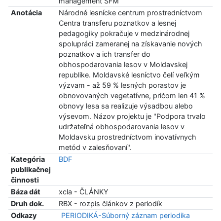
management SFM
Anotácia
Národné lesnícke centrum prostredníctvom
Centra transferu poznatkov a lesnej
pedagogiky pokračuje v medzinárodnej
spolupráci zameranej na získavanie nových
poznatkov a ich transfer do
obhospodarovania lesov v Moldavskej
republike. Moldavské lesníctvo čelí veľkým
výzvam - až 59 % lesných porastov je
obnovovaných vegetatívne, pričom len 41 %
obnovy lesa sa realizuje výsadbou alebo
výsevom. Názov projektu je "Podpora trvalo
udržateľná obhospodarovania lesov v
Moldavsku prostredníctvom inovatívnych
metód v zalesňovaní".
Kategória
BDF
publikačnej
činnosti
Báza dát
xcla - ČLÁNKY
Druh dok.
RBX - rozpis článkov z periodík
Odkazy
PERIODIKÁ-Súborný záznam periodika