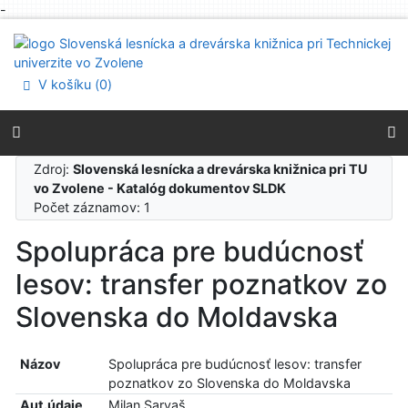
-
Prejsť na obsah
Prejsť na menu
Prehlásenie o webovej prístupnosti
V košíku (
0
)
Zdroj:
Slovenská lesnícka a drevárska knižnica pri TU
vo Zvolene - Katalóg dokumentov SLDK
Počet záznamov: 1
Spolupráca pre budúcnosť
lesov: transfer poznatkov zo
Slovenska do Moldavska
Názov
Spolupráca pre budúcnosť lesov: transfer
poznatkov zo Slovenska do Moldavska
Aut.údaje
Milan Sarvaš