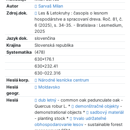
Autor
Sarvaš Milan
Zdroj.dok.
Les & Letokruhy : časopis o lesnom
hospodárstve a spracovaní dreva. Roč. 81, č.
6 (2025), s. 34-35. - Bratislava : Lesmedium,
2025
Jazyk dok.
slovenčina
Krajina
Slovenská republika
Systematika
(478)
630*176.1
630*232.41
630-022.316
Heslá korp.
Národné lesnícke centrum
Heslá
Moldavsko
geogr.
Heslá
dub letný
- common oak pedunculate oak -
Quercus robur L. *
demonštračné objekty
-
demonstrational objects *
sadbový materiál
- planting stock *
trvalo udržateľné
obhospodarovanie lesov
- sustainable forest