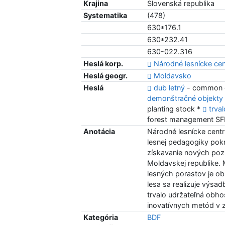
Krajina
Slovenská republika
Systematika
(478)
630*176.1
630*232.41
630-022.316
Heslá korp.
Národné lesnícke ce
Heslá geogr.
Moldavsko
Heslá
dub letný
- common o
demonštračné objekty
planting stock *
trva
forest management S
Anotácia
Národné lesnícke cent
lesnej pedagogiky pok
získavanie nových poz
Moldavskej republike.
lesných porastov je o
lesa sa realizuje výsa
trvalo udržateľná obh
inovatívnych metód v z
Kategória
BDF