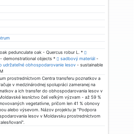
ntrum
ak pedunculate oak - Quercus robur L. *
- demonstrational objects *
sadbový materiál
-
lo udržateľné obhospodarovanie lesov
- sustainable
FM
rum prostredníctvom Centra transferu poznatkov a
račuje v medzinárodnej spolupráci zameranej na
natkov a ich transfer do obhospodarovania lesov v
 Moldavské lesníctvo čelí veľkým výzvam - až 59 %
bnovovaných vegetatívne, pričom len 41 % obnovy
dbou alebo výsevom. Názov projektu je "Podpora
ospodarovania lesov v Moldavsku prostredníctvom
alesňovaní".