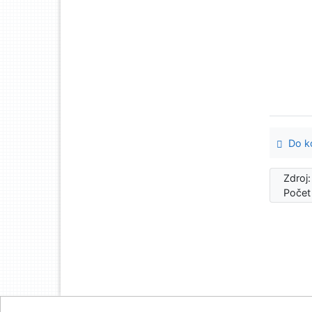
Do ko
Zdroj
Počet