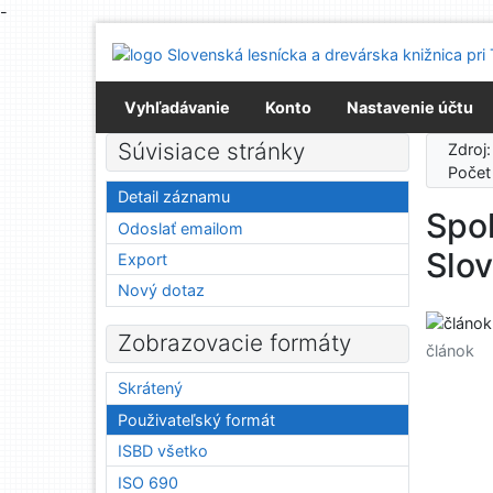
-
Prejsť na obsah
Prejsť na menu
Prehlásenie o webovej prístupnosti
Vyhľadávanie
Konto
Nastavenie účtu
Súvisiace stránky
Zdroj
Počet
Detail záznamu
Spol
Odoslať emailom
Slo
Export
Nový dotaz
Zobrazovacie formáty
článok
Skrátený
Použivateľský formát
ISBD všetko
ISO 690