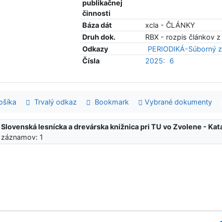
publikačnej
činnosti
Báza dát
xcla - ČLÁNKY
Druh dok.
RBX - rozpis článkov z
Odkazy
PERIODIKÁ-Súborný z
Čísla
2025:
6
šíka
Trvalý odkaz
Bookmark
Vybrané dokumenty
:
Slovenská lesnícka a drevárska knižnica pri TU vo Zvolene - K
 záznamov: 1