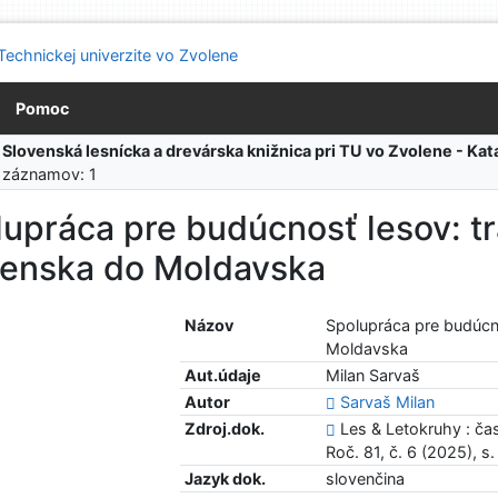
Pomoc
:
Slovenská lesnícka a drevárska knižnica pri TU vo Zvolene - K
 záznamov: 1
upráca pre budúcnosť lesov: t
venska do Moldavska
Názov
Spolupráca pre budúcn
Moldavska
Aut.údaje
Milan Sarvaš
Autor
Sarvaš Milan
Zdroj.dok.
Les & Letokruhy : ča
Roč. 81, č. 6 (2025), 
Jazyk dok.
slovenčina