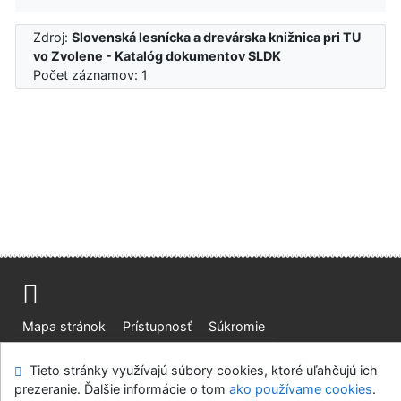
Zdroj:
Slovenská lesnícka a drevárska knižnica pri TU
vo Zvolene - Katalóg dokumentov SLDK
Počet záznamov: 1
Mapa stránok
Prístupnosť
Súkromie
Modul OpenSearch
Napíšte nám
Nastavenie cookies
Tieto stránky využívajú súbory cookies, ktoré uľahčujú ich
prezeranie. Ďalšie informácie o tom
ako používame cookies
.
Slovenská lesnícka a drevárska knižnica pri Technickej