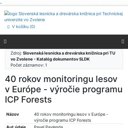
-
Prejsť na obsah
Prejsť na menu
Prehlásenie o webovej prístupnosti
V košíku (
0
)
Zdroj:
Slovenská lesnícka a drevárska knižnica pri TU
vo Zvolene - Katalóg dokumentov SLDK
Počet záznamov: 1
40 rokov monitoringu lesov
v Európe - výročie programu
ICP Forests
Názov
40 rokov monitoringu lesov v Európe -
výročie programu ICP Forests
Aut.údaje
Pavel Pavlenda