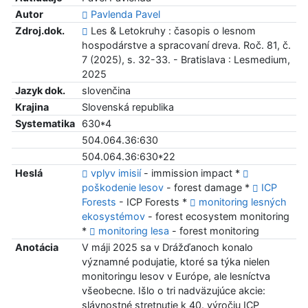
Autor
Pavlenda Pavel
Zdroj.dok.
Les & Letokruhy : časopis o lesnom
hospodárstve a spracovaní dreva. Roč. 81, č.
7 (2025), s. 32-33. - Bratislava : Lesmedium,
2025
Jazyk dok.
slovenčina
Krajina
Slovenská republika
Systematika
630*4
504.064.36:630
504.064.36:630*22
Heslá
vplyv imisií
- immission impact *
poškodenie lesov
- forest damage *
ICP
Forests
- ICP Forests *
monitoring lesných
ekosystémov
- forest ecosystem monitoring
*
monitoring lesa
- forest monitoring
Anotácia
V máji 2025 sa v Drážďanoch konalo
významné podujatie, ktoré sa týka nielen
monitoringu lesov v Európe, ale lesníctva
všeobecne. Išlo o tri nadväzujúce akcie:
slávnostné stretnutie k 40. výročiu ICP