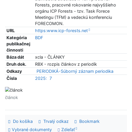
Forests, pracovné rokovanie najvyššieho
orgánu ICP Forests - tzv. Task Forece
Meetingu (TFM) a vedeckú konferenciu
FORECOMON.
URL
https:www.icp-forests.net
Kategória
BDF
publikačnej
činnosti
Báza dát
xcla - ČLÁNKY
Druh dok.
RBX - rozpis článkov z periodík
Odkazy
PERIODIKÁ-Súborný záznam periodika
Čísla
2025:
7
článok
Do košíka
Trvalý odkaz
Bookmark
Vybrané dokumenty
Zdieľať