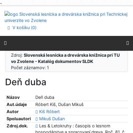
-
Prejsť na obsah
Prejsť na menu
Prehlásenie o webovej prístupnosti
V košíku (
0
)
Zdroj:
Slovenská lesnícka a drevárska knižnica pri TU
vo Zvolene - Katalóg dokumentov SLDK
Počet záznamov: 1
Deň duba
Názov
Deň duba
Aut.údaje
Róbert Kiš, Dušan Mikuš
Autor
Kiš Róbert
Spoluautori
Mikuš Dušan
Zdroj.dok.
Les & Letokruhy : časopis o lesnom
hospodárstve a spracovaní dreva. Roč. 81, č.