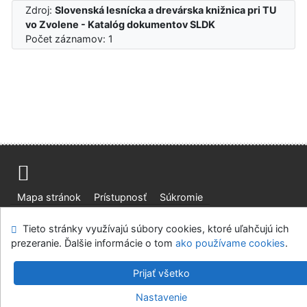
Zdroj:
Slovenská lesnícka a drevárska knižnica pri TU
vo Zvolene - Katalóg dokumentov SLDK
Počet záznamov: 1
Mapa stránok
Prístupnosť
Súkromie
Modul OpenSearch
Napíšte nám
Nastavenie cookies
Tieto stránky využívajú súbory cookies, ktoré uľahčujú ich
prezeranie. Ďalšie informácie o tom
ako používame cookies
.
Slovenská lesnícka a drevárska knižnica pri Technickej
univerzite vo Zvolene
Prijať všetko
©1993-2026
IPAC
v.4.8.63a
-
Cosmotron Slovakia, s.r.o.
Nastavenie