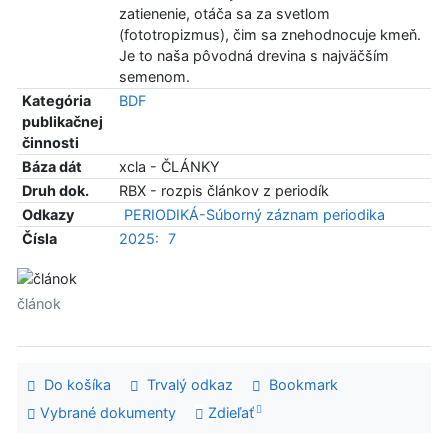
zatienenie, otáča sa za svetlom
(fototropizmus), čim sa znehodnocuje kmeň.
Je to naša pôvodná drevina s najväčším
semenom.
Kategória
BDF
publikačnej
činnosti
Báza dát
xcla - ČLÁNKY
Druh dok.
RBX - rozpis článkov z periodík
Odkazy
PERIODIKÁ-Súborný záznam periodika
Čísla
2025:
7
článok
Do košíka
Trvalý odkaz
Bookmark
Vybrané dokumenty
Zdieľať