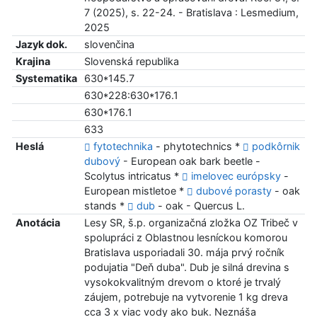
7 (2025), s. 22-24. - Bratislava : Lesmedium,
2025
Jazyk dok.
slovenčina
Krajina
Slovenská republika
Systematika
630*145.7
630*228:630*176.1
630*176.1
633
Heslá
fytotechnika
- phytotechnics *
podkôrnik
dubový
- European oak bark beetle -
Scolytus intricatus *
imelovec európsky
-
European mistletoe *
dubové porasty
- oak
stands *
dub
- oak - Quercus L.
Anotácia
Lesy SR, š.p. organizačná zložka OZ Tribeč v
spolupráci z Oblastnou lesníckou komorou
Bratislava usporiadali 30. mája prvý ročník
podujatia "Deň duba". Dub je silná drevina s
vysokokvalitným drevom o ktoré je trvalý
záujem, potrebuje na vytvorenie 1 kg dreva
cca 3 x viac vody ako buk. Neznáša