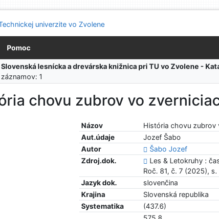
Pomoc
:
Slovenská lesnícka a drevárska knižnica pri TU vo Zvolene - K
 záznamov: 1
ória chovu zubrov vo zvernicia
Názov
História chovu zubrov 
Aut.údaje
Jozef Šabo
Autor
Šabo Jozef
Zdroj.dok.
Les & Letokruhy : ča
Roč. 81, č. 7 (2025), s
Jazyk dok.
slovenčina
Krajina
Slovenská republika
Systematika
(437.6)
575.8