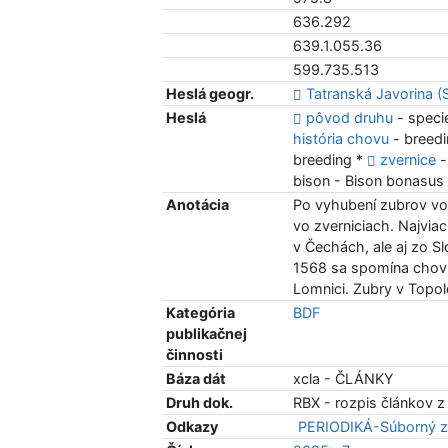
636.292
639.1.055.36
599.735.513
Heslá geogr.
Tatranská Javorina (
Heslá
pôvod druhu
- speci
história chovu
- breedi
breeding *
zvernice
-
bison - Bison bonasus
Anotácia
Po vyhubení zubrov vo 
vo zverniciach. Najvia
v Čechách, ale aj zo 
1568 sa spomína chov z
Lomnici. Zubry v Topo
Kategória
BDF
publikačnej
činnosti
Báza dát
xcla - ČLÁNKY
Druh dok.
RBX - rozpis článkov z
Odkazy
PERIODIKÁ-Súborný z