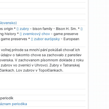
Slovensko)
es origin *
zubry
- bison family - Bison H. Sm. *
ng history *
zvernicový chov
- game preserve
 game preserves *
zubor európsky
- European
voľnej prírode sa mnohí pání pokúšali chovať ich
c údajov o takomto chove sa zachovalo z panstiev
Slovenska. V zachovanom písomnom doklade z roku
ubrov vo zvernici v Uhrovci. Zubry v Tatranskej
lčiankach. Lov zubrov v Topolčiankach.
 periodík
áznam periodika