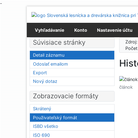
-
Prejsť na obsah
Prejsť na menu
Prehlásenie o webovej prístupnosti
Vyhľadávanie
Konto
Nastavenie účtu
Súvisiace stránky
Zdroj
Počet
Detail záznamu
Hist
Odoslať emailom
Export
Nový dotaz
článok
Zobrazovacie formáty
Skrátený
Použivateľský formát
ISBD všetko
ISO 690