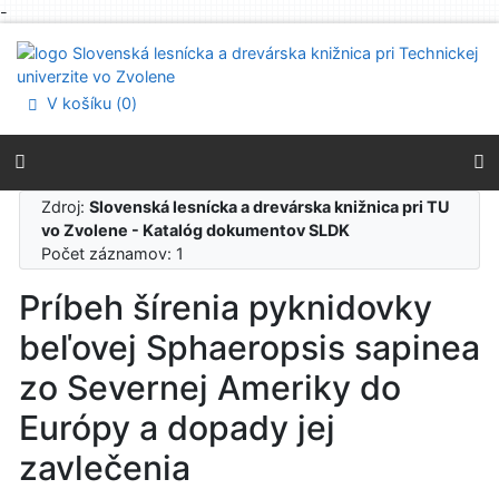
-
Prejsť na obsah
Prejsť na menu
Prehlásenie o webovej prístupnosti
V košíku (
0
)
Zdroj:
Slovenská lesnícka a drevárska knižnica pri TU
vo Zvolene - Katalóg dokumentov SLDK
Počet záznamov: 1
Príbeh šírenia pyknidovky
beľovej Sphaeropsis sapinea
zo Severnej Ameriky do
Európy a dopady jej
zavlečenia