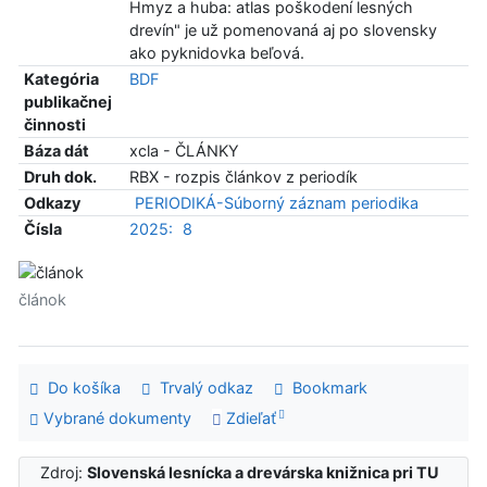
Hmyz a huba: atlas poškodení lesných
drevín" je už pomenovaná aj po slovensky
ako pyknidovka beľová.
Kategória
BDF
publikačnej
činnosti
Báza dát
xcla - ČLÁNKY
Druh dok.
RBX - rozpis článkov z periodík
Odkazy
PERIODIKÁ-Súborný záznam periodika
Čísla
2025:
8
článok
Do košíka
Trvalý odkaz
Bookmark
Vybrané dokumenty
Zdieľať
Zdroj:
Slovenská lesnícka a drevárska knižnica pri TU