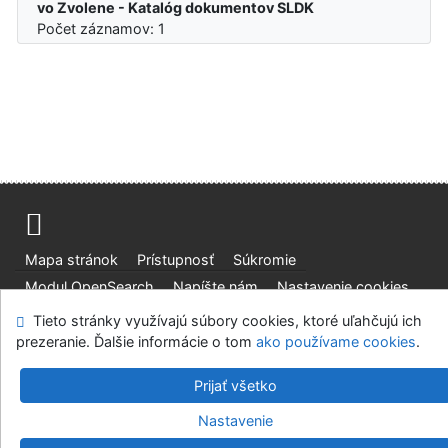
vo Zvolene - Katalóg dokumentov SLDK
Počet záznamov: 1
Mapa stránok
Prístupnosť
Súkromie
Modul OpenSearch
Napíšte nám
Nastavenie cookies
Tieto stránky využívajú súbory cookies, ktoré uľahčujú ich
Slovenská lesnícka a drevárska knižnica pri Technickej
prezeranie. Ďalšie informácie o tom
ako používame cookies
.
univerzite vo Zvolene
©1993-2026
IPAC
v.4.8.63a
-
Cosmotron Slovakia, s.r.o.
Prijať všetko
Nastavenie