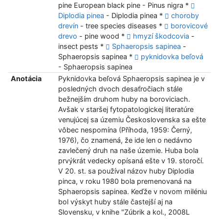
pine European black pine - Pinus nigra *
Diplodia pinea
- Diplodia pinea *
choroby
drevín
- tree species diseases *
borovicové
drevo
- pine wood *
hmyzí škodcovia
-
insect pests *
Sphaeropsis sapinea
-
Sphaeropsis sapinea *
pyknidovka beľová
- Sphaeropsis sapinea
Anotácia
Pyknidovka beľová Sphaeropsis sapinea je v
posledných dvoch desaťročiach stále
bežnejším druhom huby na boroviciach.
Avšak v staršej fytopatologickej literatúre
venujúcej sa územiu Československa sa ešte
vôbec nespomína (Příhoda, 1959: Černý,
1976), čo znamená, že ide len o nedávno
zavlečený druh na naše územie. Huba bola
prvýkrát vedecky opísaná ešte v 19. storočí.
V 20. st. sa používal názov huby Diplodia
pinca, v roku 1980 bola premenovaná na
Sphaeropsis sapinea. Keďže v novom miléniu
bol výskyt huby stále častejší aj na
Slovensku, v knihe "Zúbrik a kol., 2008L