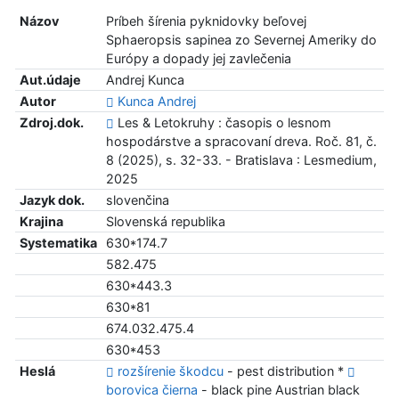
Názov
Príbeh šírenia pyknidovky beľovej
Sphaeropsis sapinea zo Severnej Ameriky do
Európy a dopady jej zavlečenia
Aut.údaje
Andrej Kunca
Autor
Kunca Andrej
Zdroj.dok.
Les & Letokruhy : časopis o lesnom
hospodárstve a spracovaní dreva. Roč. 81, č.
8 (2025), s. 32-33. - Bratislava : Lesmedium,
2025
Jazyk dok.
slovenčina
Krajina
Slovenská republika
Systematika
630*174.7
582.475
630*443.3
630*81
674.032.475.4
630*453
Heslá
rozšírenie škodcu
- pest distribution *
borovica čierna
- black pine Austrian black