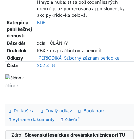
Hmyz a huba: atlas poškodení lesných
drevín" je už pomenovaná aj po slovensky
ako pyknidovka beľová.
Kategória
BDF
publikačnej
činnosti
Báza dát
xcla - ČLÁNKY
Druh dok.
RBX - rozpis článkov z periodík
Odkazy
PERIODIKÁ-Súborný záznam periodika
Čísla
2025:
8
článok
Do košíka
Trvalý odkaz
Bookmark
Vybrané dokumenty
Zdieľať
Zdroj:
Slovenská lesnícka a drevárska knižnica pri TU