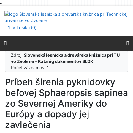
-
Prejsť na obsah
Prejsť na menu
Prehlásenie o webovej prístupnosti
V košíku (
0
)
Zdroj:
Slovenská lesnícka a drevárska knižnica pri TU
vo Zvolene - Katalóg dokumentov SLDK
Počet záznamov: 1
Príbeh šírenia pyknidovky
beľovej Sphaeropsis sapinea
zo Severnej Ameriky do
Európy a dopady jej
zavlečenia