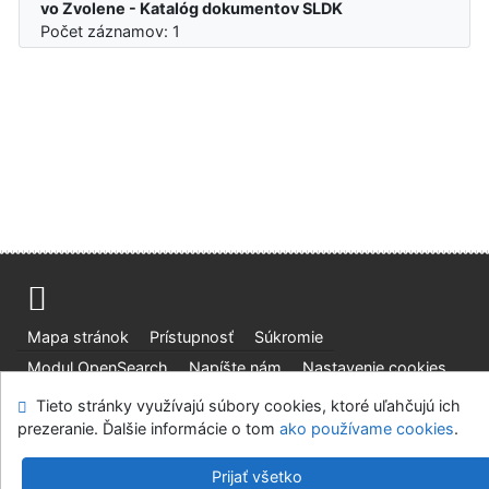
vo Zvolene - Katalóg dokumentov SLDK
Počet záznamov: 1
Mapa stránok
Prístupnosť
Súkromie
Modul OpenSearch
Napíšte nám
Nastavenie cookies
Tieto stránky využívajú súbory cookies, ktoré uľahčujú ich
Slovenská lesnícka a drevárska knižnica pri Technickej
prezeranie. Ďalšie informácie o tom
ako používame cookies
.
univerzite vo Zvolene
©1993-2026
IPAC
v.4.8.63a
-
Cosmotron Slovakia, s.r.o.
Prijať všetko