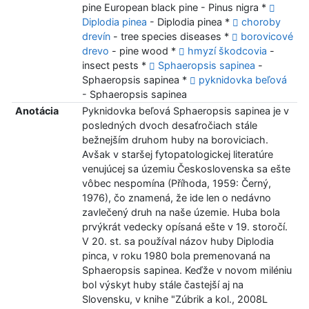
pine European black pine - Pinus nigra *
Diplodia pinea
- Diplodia pinea *
choroby
drevín
- tree species diseases *
borovicové
drevo
- pine wood *
hmyzí škodcovia
-
insect pests *
Sphaeropsis sapinea
-
Sphaeropsis sapinea *
pyknidovka beľová
- Sphaeropsis sapinea
Anotácia
Pyknidovka beľová Sphaeropsis sapinea je v
posledných dvoch desaťročiach stále
bežnejším druhom huby na boroviciach.
Avšak v staršej fytopatologickej literatúre
venujúcej sa územiu Československa sa ešte
vôbec nespomína (Příhoda, 1959: Černý,
1976), čo znamená, že ide len o nedávno
zavlečený druh na naše územie. Huba bola
prvýkrát vedecky opísaná ešte v 19. storočí.
V 20. st. sa používal názov huby Diplodia
pinca, v roku 1980 bola premenovaná na
Sphaeropsis sapinea. Keďže v novom miléniu
bol výskyt huby stále častejší aj na
Slovensku, v knihe "Zúbrik a kol., 2008L