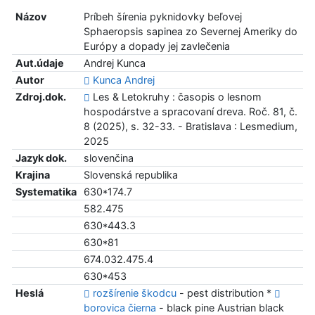
Názov
Príbeh šírenia pyknidovky beľovej
Sphaeropsis sapinea zo Severnej Ameriky do
Európy a dopady jej zavlečenia
Aut.údaje
Andrej Kunca
Autor
Kunca Andrej
Zdroj.dok.
Les & Letokruhy : časopis o lesnom
hospodárstve a spracovaní dreva. Roč. 81, č.
8 (2025), s. 32-33. - Bratislava : Lesmedium,
2025
Jazyk dok.
slovenčina
Krajina
Slovenská republika
Systematika
630*174.7
582.475
630*443.3
630*81
674.032.475.4
630*453
Heslá
rozšírenie škodcu
- pest distribution *
borovica čierna
- black pine Austrian black